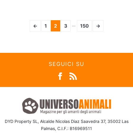
…
←
1
2
3
150
→
SEGUICI SU
DYD Property SL, Alcalde Nicolas Diaz Saavedra 37, 35002 Las
Palmas, C.I.F.: B16969511