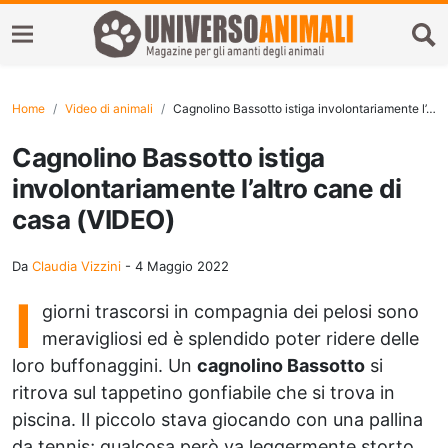
Home
Video di animali
Cagnolino Bassotto istiga involontariamente l’altro cane di casa (VIDEO)
Cagnolino Bassotto istiga
involontariamente l’altro cane di
casa (VIDEO)
Da
Claudia Vizzini
-
4 Maggio 2022
I
giorni trascorsi in compagnia dei pelosi sono
meravigliosi ed è splendido poter ridere delle
loro buffonaggini. Un
cagnolino Bassotto
si
ritrova sul tappetino gonfiabile che si trova in
piscina. Il piccolo stava giocando con una pallina
da tennis; qualcosa però va leggermente storto.