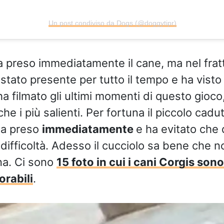
Un post condiviso da Dogs (@doggytipr)
 ha preso immediatamente il cane, ma nel fra
tato presente per tutto il tempo e ha visto 
ha filmato gli ultimi momenti di questo gioco
che i più salienti. Per fortuna il piccolo cadut
 ha preso
immediatamente
e ha evitato che
a difficoltà. Adesso il cucciolo sa bene che 
ina. Ci sono
15 foto in cui i cani Corgis sono
orabili
.