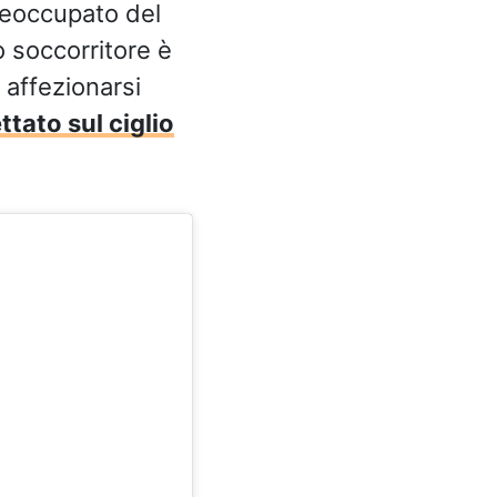
reoccupato del
o soccorritore è
 affezionarsi
tato sul ciglio