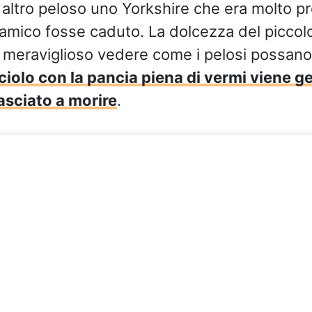
 altro peloso uno Yorkshire che era molto p
o amico fosse caduto. La dolcezza del piccol
è meraviglioso vedere come i pelosi possano
iolo con la pancia piena di vermi viene get
lasciato a morire
.