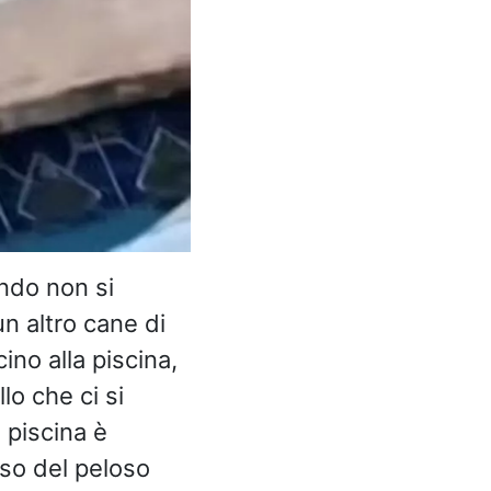
ando non si
n altro cane di
ino alla piscina,
o che ci si
 piscina è
rso del peloso