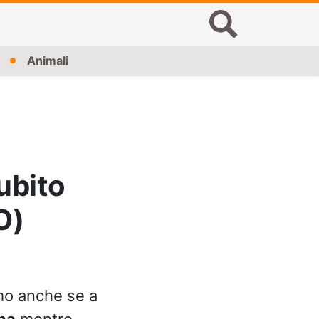
Animali
ubito
O)
imo anche se a
na
mentre