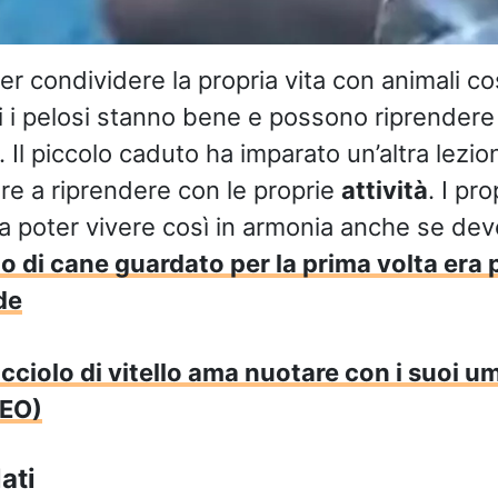
r condividere la propria vita con animali cos
ti i pelosi stanno bene e possono riprendere
 Il piccolo caduto ha imparato un’altra lezion
re a riprendere con le proprie
attività
. I pr
 a poter vivere così in armonia anche se de
o di cane guardato per la prima volta era 
de
cciolo di vitello ama nuotare con i suoi u
DEO)
ati