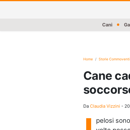
Cani
Ga
Home
Storie Commoventi
Cane cad
soccorso
Da
Claudia Vizzini
-
20
I
pelosi sono
volte posso