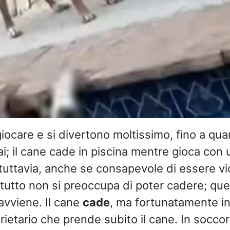
giocare e si divertono moltissimo, fino a qu
i; il cane cade in piscina mentre gioca con u
 tuttavia, anche se consapevole di essere vic
utto non si preoccupa di poter cadere; quell
vviene. Il cane
cade
, ma fortunatamente in
rietario che prende subito il cane. In socco