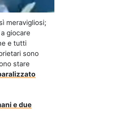
ì meravigliosi;
 a giocare
e e tutti
oprietari sono
vono stare
paralizzato
mani e due