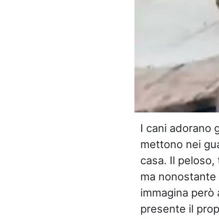
I cani adorano 
mettono nei gua
casa. Il peloso,
ma nonostante t
immagina però a
presente il prop