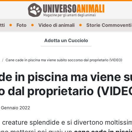
tti
Foto
Video di animali
Storie Commoventi
Adotta un Cucciolo
Cane cade in piscina ma viene subito soccorso dal proprietario (VIDEO)
e in piscina ma viene s
 dal proprietario (VIDE
 Gennaio 2022
 creature splendide e si divertono moltiss
no mettersi nei guai; un
cane cade in pisci