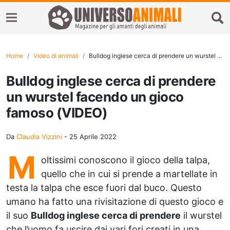
Home
Video di animali
Bulldog inglese cerca di prendere un wurstel facendo un gioco famoso (VIDEO)
Bulldog inglese cerca di prendere
un wurstel facendo un gioco
famoso (VIDEO)
Da
Claudia Vizzini
-
25 Aprile 2022
M
oltissimi conoscono il gioco della talpa,
quello che in cui si prende a martellate in
testa la talpa che esce fuori dal buco. Questo
umano ha fatto una rivisitazione di questo gioco e
il suo
Bulldog inglese cerca di prendere
il wurstel
che l’uomo fa uscire dai vari fori creati in una