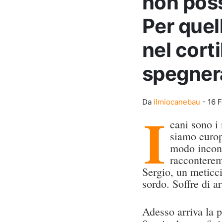
non poss
Per quel
nel cort
spegner
Da
ilmiocanebau
-
16 
I
cani sono i 
siamo europ
modo incond
racconterem
Sergio, un meticc
sordo. Soffre di ar
Adesso arriva la p