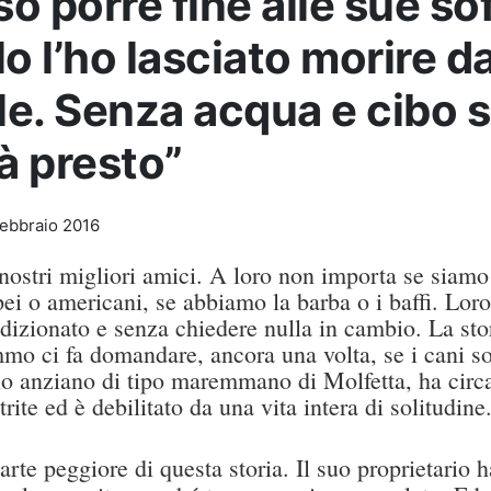
o porre fine alle sue so
lo l’ho lasciato morire d
ile. Senza acqua e cibo s
à presto”
Febbraio 2016
nostri migliori amici. A loro non importa se siamo 
ei o americani, se abbiamo la barba o i baffi. Loro
izionato e senza chiedere nulla in cambio. La stor
mo ci fa domandare, ancora una volta, se i cani so
io anziano di tipo maremmano di Molfetta, ha circ
trite ed è debilitato da una vita intera di solitudine
arte peggiore di questa storia. Il suo proprietario 