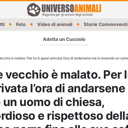
tti
Foto
Video di animali
Storie Commoventi
Adotta un Cucciolo
o. Per lui è quasi arrivata l’ora di andarsene ma io essendo un uomo di chiesa, misericordioso e rispettoso della vita non posso porre fine alle sue sofferenze. Per quello l’ho lasciato mori
è vecchio è malato. Per l
rivata l’ora di andarsene
 un uomo di chiesa,
rdioso e rispettoso dell