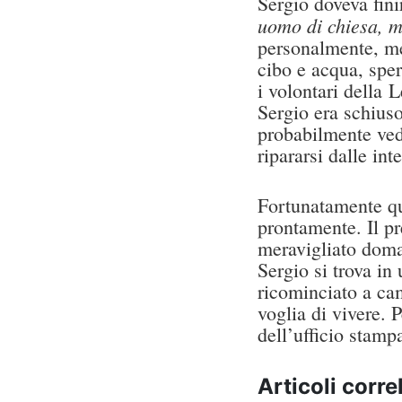
Sergio doveva fini
uomo di chiesa, mi
personalmente, met
cibo e acqua, sper
i volontari della 
Sergio era schiuso
probabilmente ved
ripararsi dalle in
Fortunatamente qua
prontamente. Il pre
meravigliato doma
Sergio si trova in
ricominciato a ca
voglia di vivere. P
dell’ufficio stamp
Articoli correl