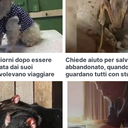
iorni dopo essere
Chiede aiuto per sal
ta dai suoi
abbandonato, quando 
 volevano viaggiare
guardano tutti con s