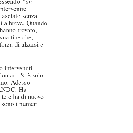
“un
 essendo
intervenire
lasciato senza
lì a breve. Quando
 hanno trovato,
sua fine che,
rza di alzarsi e
o intervenuti
lontari. Si è solo
ano. Adesso
di LNDC. Ha
te e ha di nuovo
i sono i numeri