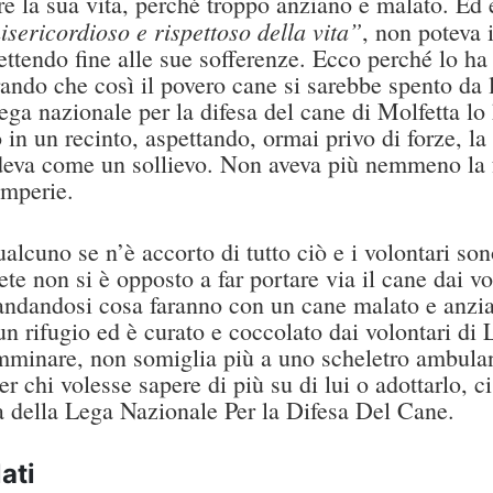
re la sua vita, perché troppo anziano e malato. Ed
sericordioso e rispettoso della vita”
, non poteva 
tendo fine alle sue sofferenze. Ecco perché lo ha 
ando che così il povero cane si sarebbe spento da 
Lega nazionale per la difesa del cane di Molfetta lo
 in un recinto, aspettando, ormai privo di forze, la 
eva come un sollievo. Non aveva più nemmeno la fo
temperie.
lcuno se n’è accorto di tutto ciò e i volontari son
te non si è opposto a far portare via il cane dai vo
ndandosi cosa faranno con un cane malato e anzi
 un rifugio ed è curato e coccolato dai volontari 
mminare, non somiglia più a uno scheletro ambulan
er chi volesse sapere di più su di lui o adottarlo, c
a della Lega Nazionale Per la Difesa Del Cane.
ati