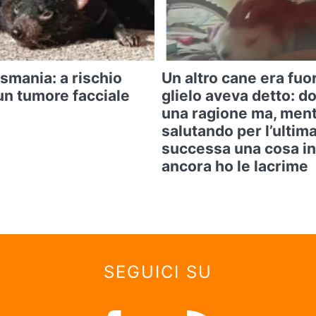
asmania: a rischio
Un altro cane era fuo
un tumore facciale
glielo aveva detto: d
una ragione ma, ment
salutando per l’ultima
successa una cosa in
ancora ho le lacrime
SEGUICI SU