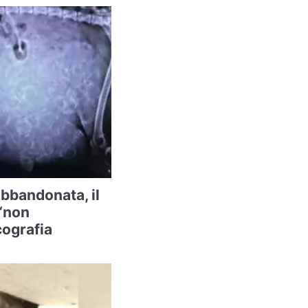
abbandonata, il
 “non
cografia