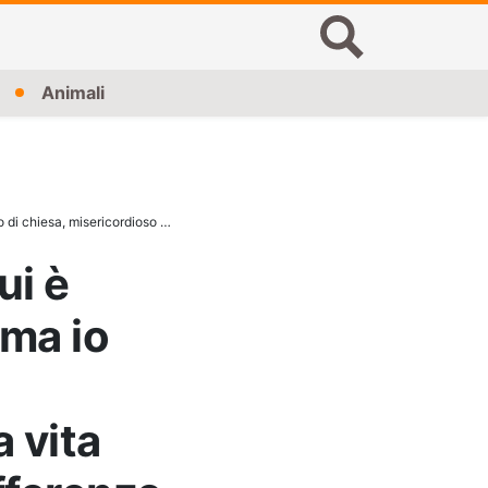
Animali
re da solo nel cortile. Senza acqua e cibo si spegnerà presto”
ui è
 ma io
a vita