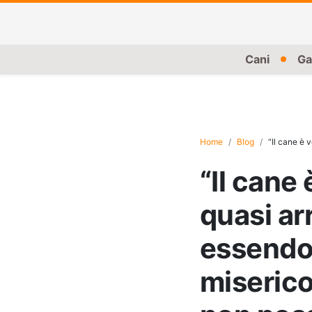
Cani
Ga
Home
Blog
“Il cane è vecchio è malat
“Il cane 
quasi ar
essendo
miserico