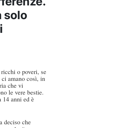
fferenze.
a solo
i
ricchi o poveri, se
 ci amano così, in
ia che vi
no le vere bestie.
a 14 anni ed è
.
ha deciso che