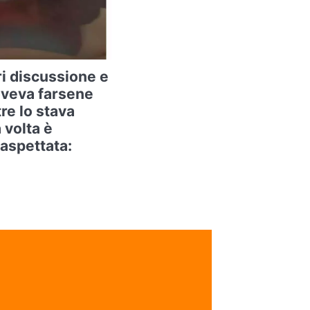
ri discussione e
oveva farsene
re lo stava
 volta è
aspettata: