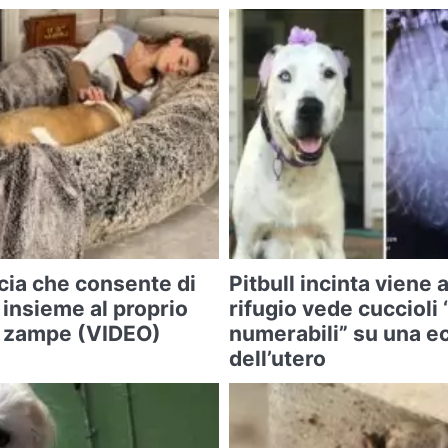
cia che consente di
Pitbull incinta viene 
 insieme al proprio
rifugio vede cuccioli
o zampe (VIDEO)
numerabili” su una e
dell’utero