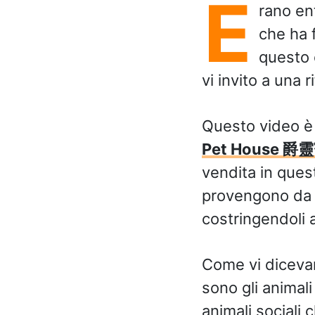
E
rano ent
che ha 
questo 
vi invito a una r
Questo video è 
Pet House 爵
vendita in quest
provengono da al
costringendoli a
Come vi dicevamo
sono gli animali
animali sociali