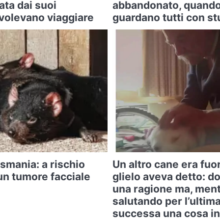
ta dai suoi
abbandonato, quando 
 volevano viaggiare
guardano tutti con s
asmania: a rischio
Un altro cane era fuo
un tumore facciale
glielo aveva detto: d
una ragione ma, ment
salutando per l’ultima
successa una cosa in