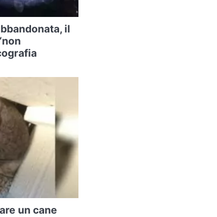
abbandonata, il
 “non
cografia
vare un cane