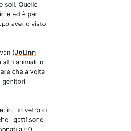
 soli. Quello
rime ed è per
opo averlo visto
wan (
JoLinn
 altri animali in
pere che a volte
 genitori
cinti in vetro ci
che i gatti sono
appati a 60