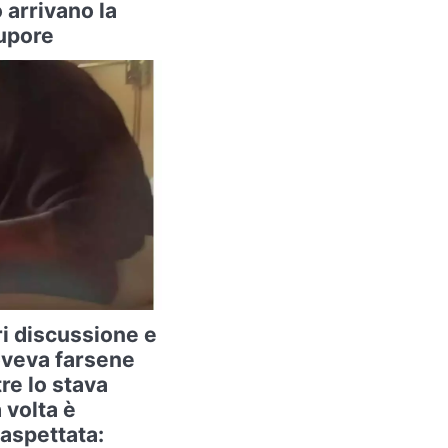
arrivano la
tupore
ri discussione e
oveva farsene
re lo stava
 volta è
aspettata: