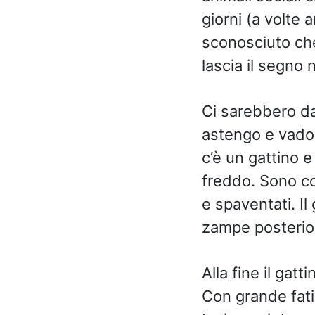
giorni (a volte 
sconosciuto che
lascia il segno n
Ci sarebbero da
astengo e vado 
c’è un gattino e
freddo. Sono cos
e spaventati. Il
zampe posterior
Alla fine il gatt
Con grande fatic