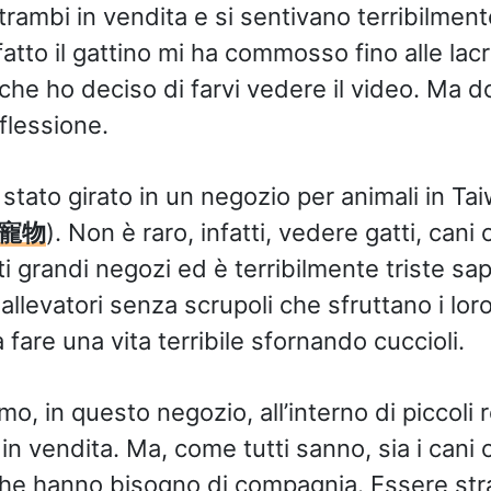
rambi in vendita e si sentivano terribilmente
fatto il gattino mi ha commosso fino alle lac
che ho deciso di farvi vedere il video. Ma d
iflessione.
stato girato in un negozio per animali in Tai
靈寵物
)
. Non è raro, infatti, vedere gatti, cani o
i grandi negozi ed è terribilmente triste sa
levatori senza scrupoli che sfruttano i loro
 fare una vita terribile sfornando cuccioli.
, in questo negozio, all’interno di piccoli re
 in vendita. Ma, come tutti sanno, sia i cani 
 che hanno bisogno di compagnia. Essere str