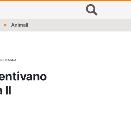
Animali
a Commosso
Sentivano
 Il