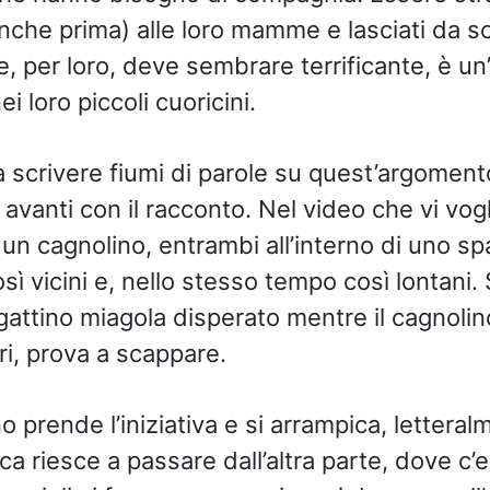
anche prima) alle loro mamme e lasciati da so
, per loro, deve sembrare terrificante, è u
ei loro piccoli cuoricini.
 scrivere fiumi di parole su quest’argomen
avanti con il racconto. Nel video che vi vo
 un cagnolino, entrambi all’interno di uno s
ì vicini e, nello stesso tempo così lontani. 
 gattino miagola disperato mentre il cagnolino
i, prova a scappare.
ino prende l’iniziativa e si arrampica, letteral
a riesce a passare dall’altra parte, dove c’er