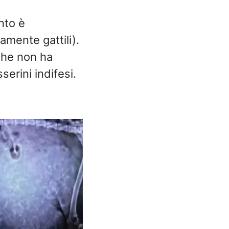
nto è
vamente gattili).
che non ha
serini indifesi.