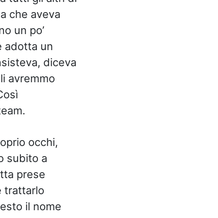
ca che aveva
ono un po’
e adotta un
nsisteva, diceva
 li avremmo
Così
team.
oprio occhi,
o subito a
atta prese
 trattarlo
uesto il nome