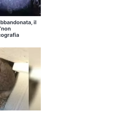
abbandonata, il
 “non
cografia