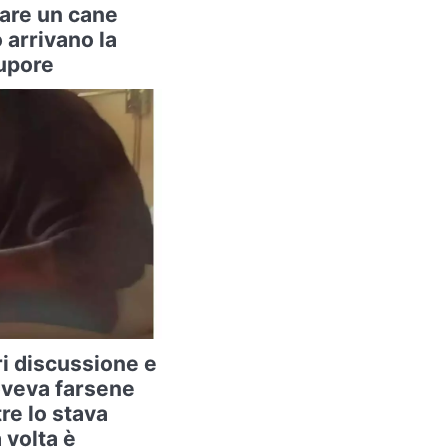
vare un cane
arrivano la
tupore
ri discussione e
oveva farsene
re lo stava
 volta è