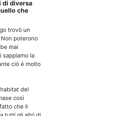
i di diversa
uello che
rgo trovò un
. Non poterono
bbe mai
i sappiamo la
ante ciò è molto
’habitat del
mase così
atto che il
tti gli altri di