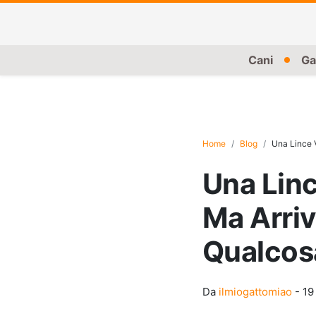
Cani
Ga
Home
Blog
Una Lince V
Una Linc
Ma Arri
Qualcosa
Da
ilmiogattomiao
-
19