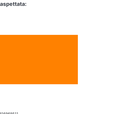
aspettata:
: B16969511