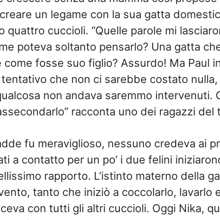
i creare un legame con la sua gatta domesti
 quattro cuccioli. “Quelle parole mi lasciar
me poteva soltanto pensarlo? Una gatta ch
ce come fosse suo figlio? Assurdo! Ma Paul i
 tentativo che non ci sarebbe costato nulla,
qualcosa non andava saremmo intervenuti. 
ssecondarlo” racconta uno dei ragazzi del 
dde fu meraviglioso, nessuno credeva ai pr
i a contatto per un po’ i due felini iniziaron
llissimo rapporto. L’istinto materno della g
vento, tanto che iniziò a coccolarlo, lavarlo e
eva con tutti gli altri cuccioli. Oggi Nika, q