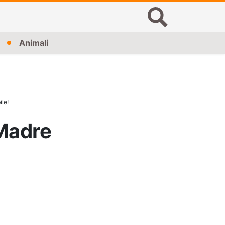
Animali
le!
 Madre