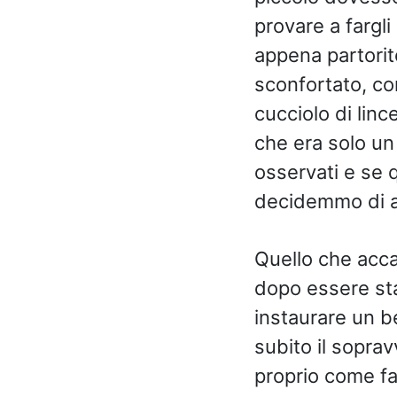
provare a fargl
appena partorito
sconfortato, co
cucciolo di lin
che era solo un
osservati e se 
decidemmo di a
Quello che acca
dopo essere stat
instaurare un be
subito il soprav
proprio come fac