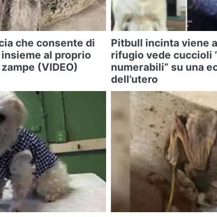
cia che consente di
Pitbull incinta viene 
 insieme al proprio
rifugio vede cuccioli
o zampe (VIDEO)
numerabili” su una e
dell’utero