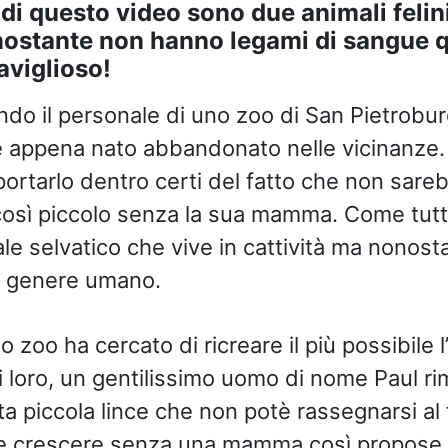
 di questo video sono due animali felin
ostante non hanno legami di sangue q
viglioso!
ando il personale di uno zoo di San Pietrobu
ce appena nato abbandonato nelle vicinanze
portarlo dentro certi del fatto che non sare
osì piccolo senza la sua mamma. Come tutt
le selvatico che vive in cattività ma nonost
il genere umano.
o zoo ha cercato di ricreare il più possibile l
i loro, un gentilissimo uomo di nome Paul ri
a piccola lince che non potè rassegnarsi al f
 crescere senza una mamma così propose a tu