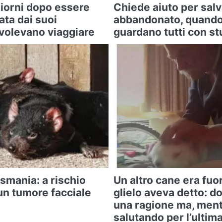
iorni dopo essere
Chiede aiuto per sal
ta dai suoi
abbandonato, quando 
 volevano viaggiare
guardano tutti con s
asmania: a rischio
Un altro cane era fuo
un tumore facciale
glielo aveva detto: d
una ragione ma, ment
salutando per l’ultima