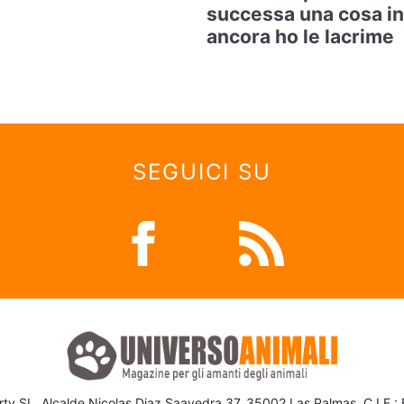
successa una cosa in
ancora ho le lacrime
SEGUICI SU
ty SL, Alcalde Nicolas Diaz Saavedra 37, 35002 Las Palmas, C.I.F.