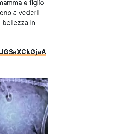
 mamma e figlio
ono a vederli
 bellezza in
=UGSaXCkGjaA