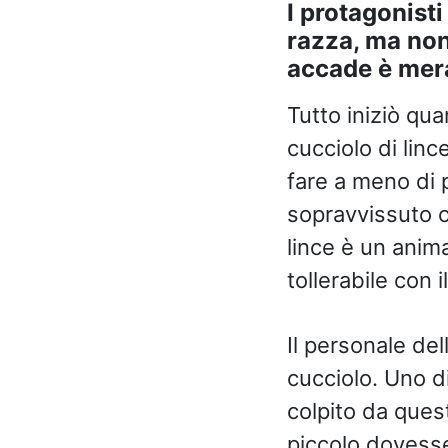
I protagonisti
razza, ma non
accade è mera
Tutto iniziò qu
cucciolo di lin
fare a meno di 
sopravvissuto c
lince è un anima
tollerabile con 
Il personale dell
cucciolo. Uno d
colpito da quest
piccolo dovesse