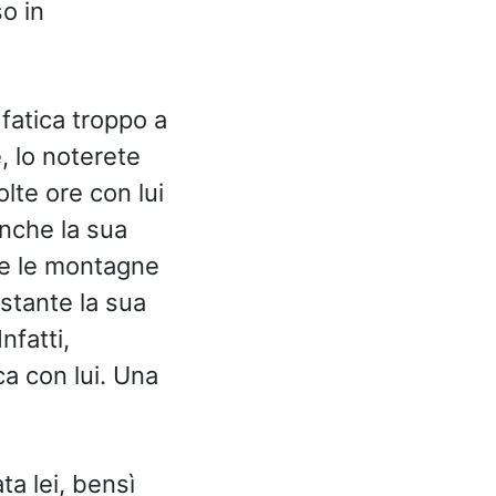
o in
fatica troppo a
, lo noterete
olte ore con lui
anche la sua
be le montagne
ostante la sua
nfatti,
a con lui. Una
a lei, bensì