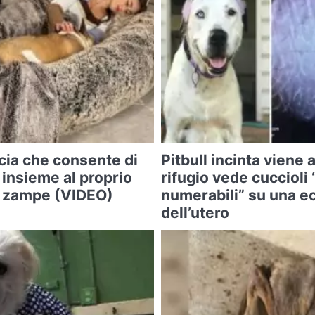
cia che consente di
Pitbull incinta viene 
 insieme al proprio
rifugio vede cuccioli
o zampe (VIDEO)
numerabili” su una e
dell’utero