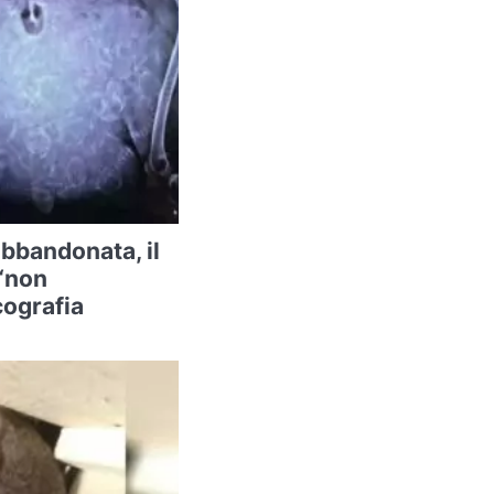
abbandonata, il
 “non
cografia