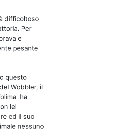
 difficoltoso
ttoria. Per
brava e
ente pesante
do questo
del Wobbler, il
Kolima ha
on lei
re ed il suo
nimale nessuno