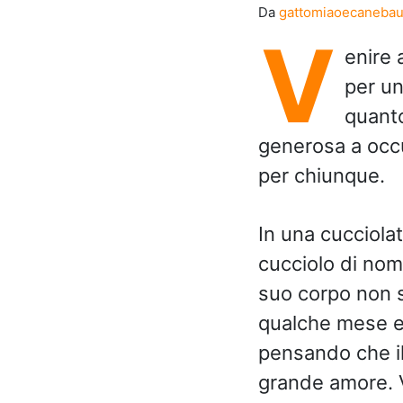
Da
gattomiaoecaneba
V
enire 
per un
quanto
generosa a occ
per chiunque.
In una cucciola
cucciolo di nome
suo corpo non s
qualche mese e 
pensando che il
grande amore. V