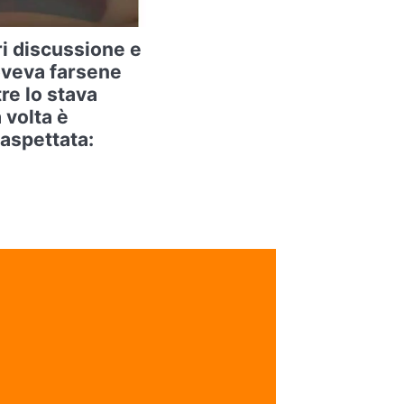
ri discussione e
oveva farsene
re lo stava
 volta è
aspettata: