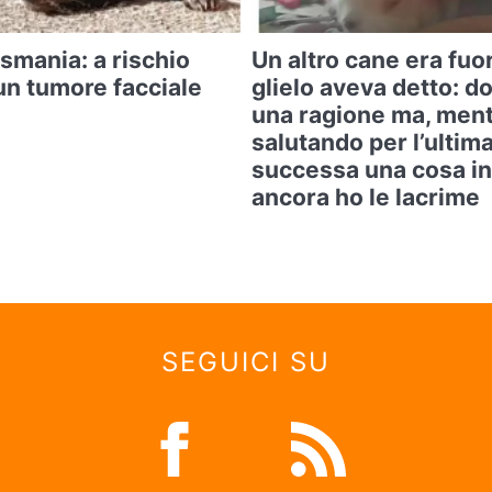
asmania: a rischio
Un altro cane era fuo
un tumore facciale
glielo aveva detto: d
una ragione ma, ment
salutando per l’ultima
successa una cosa in
ancora ho le lacrime
SEGUICI SU