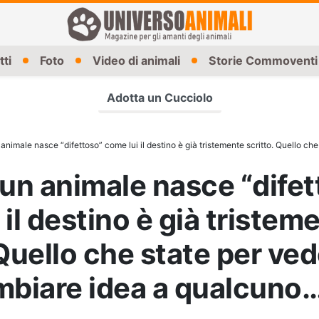
tti
Foto
Video di animali
Storie Commoventi
Adotta un Cucciolo
male nasce “difettoso” come lui il destino è già tristemente scritto. Quello che state per vedere h
n animale nasce “difet
 il destino è già tristem
 Quello che state per ve
mbiare idea a qualcuno