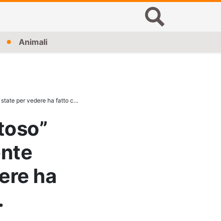
Animali
a fatto cambiare idea a qualcuno…
toso”
ente
dere ha
…