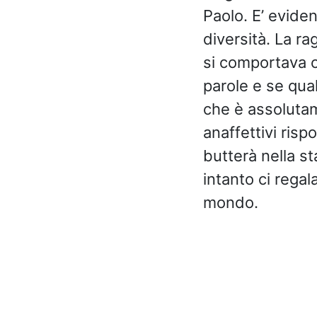
Paolo. E’ eviden
diversità. La r
si comportava c
parole e se qua
che è assolutam
anaffettivi ris
butterà nella s
intanto ci regal
mondo.