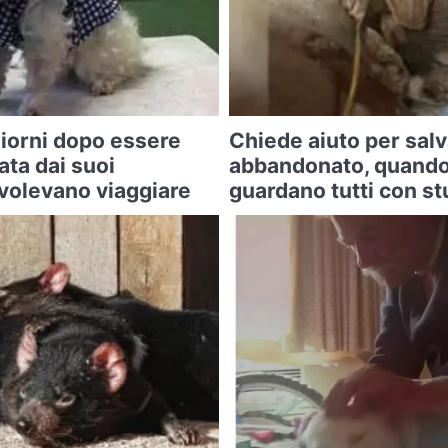
iorni dopo essere
Chiede aiuto per sal
ta dai suoi
abbandonato, quando 
 volevano viaggiare
guardano tutti con s