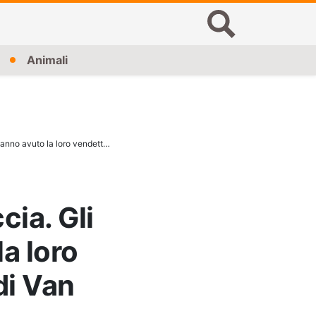
Animali
resti umani di Van Zyl nello stomaco di..
cia. Gli
a loro
di Van