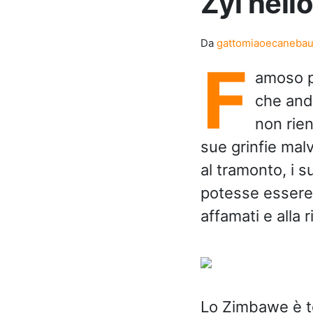
Zyl nell
Da
gattomiaoecaneba
F
amoso pe
che and
non rie
sue grinfie mal
al tramonto, i s
potesse essere 
affamati e alla r
Lo Zimbawe è ter