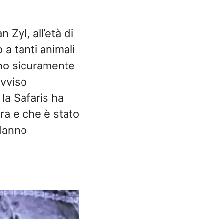
 Zyl, all’età di
 a tanti animali
anno sicuramente
ovviso
la Safaris ha
ra e che è stato
 danno