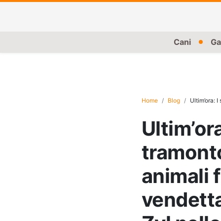
Cani
Ga
Home
Blog
Ultim’ora: I suoi
Ultim’ora
tramonto 
animali 
vendetta.