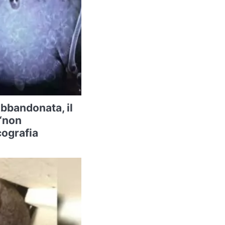
abbandonata, il
 “non
cografia