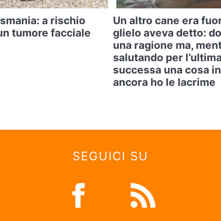
asmania: a rischio
Un altro cane era fuo
un tumore facciale
glielo aveva detto: d
una ragione ma, ment
salutando per l’ultima
successa una cosa in
ancora ho le lacrime
SEGUICI SU