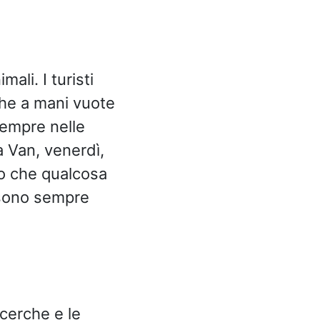
ali. I turisti
che a mani vuote
sempre nelle
 Van, venerdì,
tto che qualcosa
i sono sempre
icerche e le