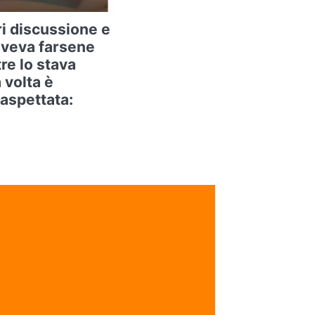
ri discussione e
oveva farsene
re lo stava
 volta è
aspettata: