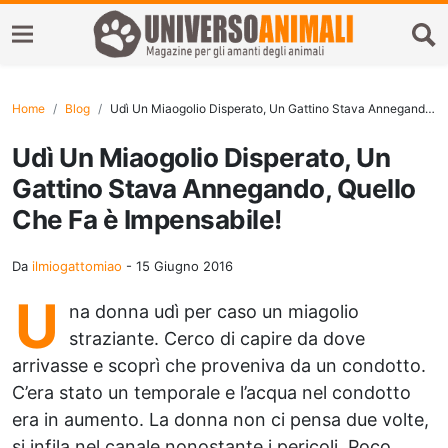
Home
Blog
Udì Un Miaogolio Disperato, Un Gattino Stava Annegando, Quello Che Fa è Impensabile!
Udì Un Miaogolio Disperato, Un
Gattino Stava Annegando, Quello
Che Fa è Impensabile!
Da
ilmiogattomiao
-
15 Giugno 2016
U
na donna udì per caso un miagolio
straziante. Cerco di capire da dove
arrivasse e scoprì che proveniva da un condotto.
C’era stato un temporale e l’acqua nel condotto
era in aumento. La donna non ci pensa due volte,
si infila nel canale nonostante i pericoli. Poco