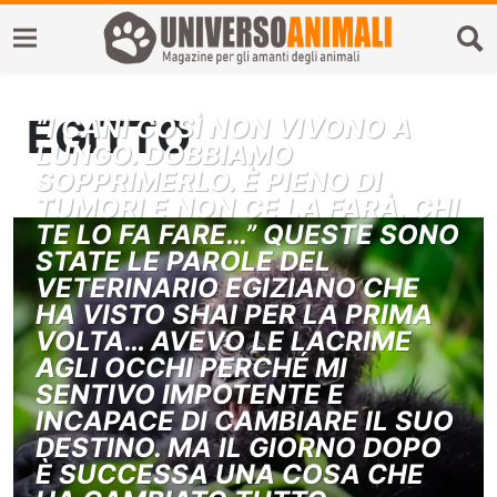
EGITTO
“I CANI COSÌ NON VIVONO A
LUNGO. DOBBIAMO
SOPPRIMERLO. È PIENO DI
TUMORI E NON CE LA FARÀ. CHI
TE LO FA FARE…” QUESTE SONO
STATE LE PAROLE DEL
VETERINARIO EGIZIANO CHE
HA VISTO SHAI PER LA PRIMA
VOLTA… AVEVO LE LACRIME
AGLI OCCHI PERCHÉ MI
SENTIVO IMPOTENTE E
INCAPACE DI CAMBIARE IL SUO
DESTINO. MA IL GIORNO DOPO
È SUCCESSA UNA COSA CHE