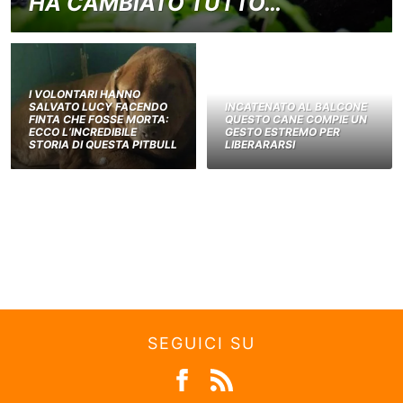
HA CAMBIATO TUTTO…
I VOLONTARI HANNO
SALVATO LUCY FACENDO
INCATENATO AL BALCONE
FINTA CHE FOSSE MORTA:
QUESTO CANE COMPIE UN
ECCO L’INCREDIBILE
GESTO ESTREMO PER
STORIA DI QUESTA PITBULL
LIBERARARSI
SEGUICI SU