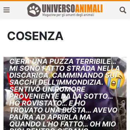
COSENZA
C’ERA UNA PUZZA TERRIBILE…
MI SONO FATTO STRADA NELLA
DISCARICA, CAMMINANDO SUI
SACCHI DELL’IMMONDIZIA.
SENTIVO UN RUMORE
PROVENIENTE DA LA SOTTO…
HO ROVISTATO… E HO
TROVATO UNA BUSTA… AVEVO
PAURA AD APRIRLA MA
QUANDO L’HO FATTO… OH MIO