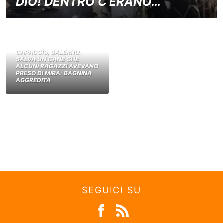
DIO! DENTRO C’ERANO…
CAPACCIO, SALERNO.
SALVA UN CANE CHE
ALCUNI RAGAZZI AVEVANO
PRESO DI MIRA: BAGNINA
AGGREDITA
SEGUICI SU