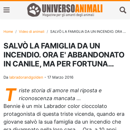
Home
Video di animali
SALVÒ LA FAMIGLIA DA UN INCENDIO. ORA E' ABBANDONATO IN CANILE, MA PER FORTUNA…
SALVÒ LA FAMIGLIA DA UN
INCENDIO. ORA E' ABBANDONATO
IN CANILE, MA PER FORTUNA…
Da
labradorandgolden
-
17 Marzo 2016
T
riste storia di amore mal riposta e
riconoscenza mancata …
Bennie è un mix Labrador color cioccolato
protagonista di questa triste vicenda, quando era
giovane salvò la sua famiglia da un incendio che
era divampato nella loro casa … Ora, a 10 anni