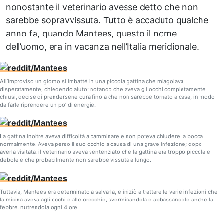
nonostante il veterinario avesse detto che non
sarebbe sopravvissuta. Tutto è accaduto qualche
anno fa, quando Mantees, questo il nome
dell’uomo, era in vacanza nell’Italia meridionale.
All’improviso un giorno si imbatté in una piccola gattina che miagolava
disperatamente, chiedendo aiuto: notando che aveva gli occhi completamente
chiusi, decise di prendersene cura fino a che non sarebbe tornato a casa, in modo
da farle riprendere un po’ di energie.
La gattina inoltre aveva difficoltà a camminare e non poteva chiudere la bocca
normalmente. Aveva perso il suo occhio a causa di una grave infezione; dopo
averla visitata, il veterinario aveva sentenziato che la gattina era troppo piccola e
debole e che probabilmente non sarebbe vissuta a lungo.
Tuttavia, Mantees era determinato a salvarla, e iniziò a trattare le varie infezioni che
la micina aveva agli occhi e alle orecchie, sverminandola e abbassandole anche la
febbre, nutrendola ogni 4 ore.