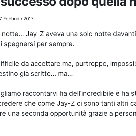
successo dopo quella n
7 Febbraio 2017
 notte… Jay-Z aveva una solo notte davant
i spegnersi per sempre.
fficile da accettare ma, purtroppo, impossi
estino già scritto… ma…
gliamo raccontarvi ha dell’incredibile e ha s
credere che come Jay-Z ci sono tanti altri c
re una seconda opportunità grazie a perso