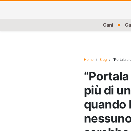
Cani
Ga
Home
Blog
“Portala a casa e
“Portala
più di u
quando h
nessuno