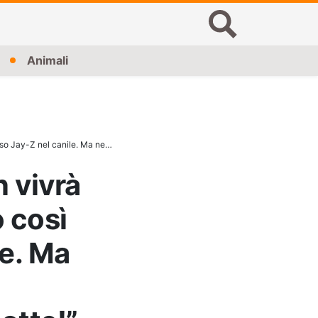
Animali
 che sarebbe successo dopo quella notte!”
 vivrà
o così
le. Ma