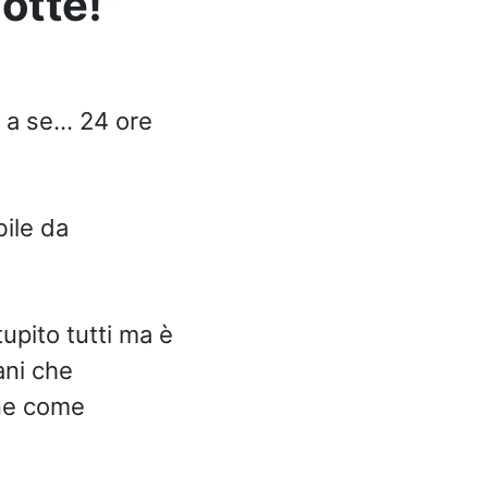
otte!”
i a se… 24 ore
bile da
tupito tutti ma è
ani che
ne come