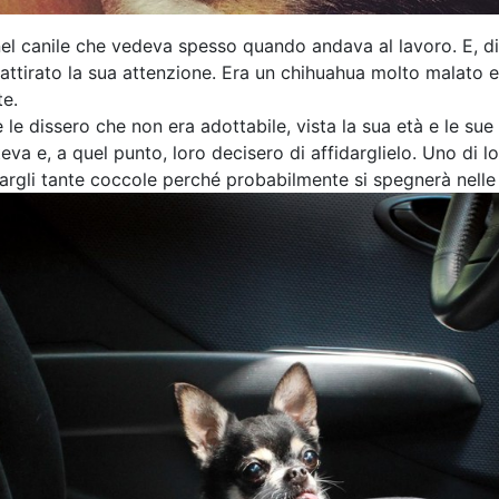
el canile che vedeva spesso quando andava al lavoro. E, di
attirato la sua attenzione. Era un chihuahua molto malato e
e.
e le dissero che non era adottabile, vista la sua età e le su
steva e, a quel punto, loro decisero di affidarglielo. Uno di lo
fargli tante coccole perché probabilmente si spegnerà nelle