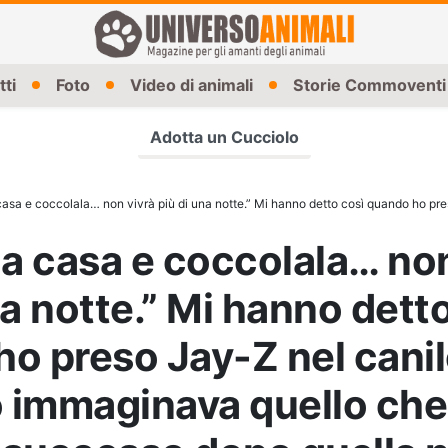
tti
Foto
Video di animali
Storie Commoventi
Adotta un Cucciolo
 coccolala… non vivrà più di una notte.” Mi hanno detto così quando ho preso Jay-Z nel canile. Ma nessuno immaginava quello
 a casa e coccolala… non
na notte.” Mi hanno dett
o preso Jay-Z nel cani
 immaginava quello che