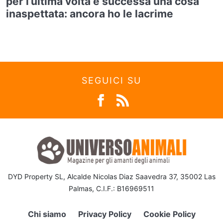
per l’ultima volta è successa una cosa
inaspettata: ancora ho le lacrime
SEGUICI SU
DYD Property SL, Alcalde Nicolas Diaz Saavedra 37, 35002 Las
Palmas, C.I.F.: B16969511
Chi siamo
Privacy Policy
Cookie Policy