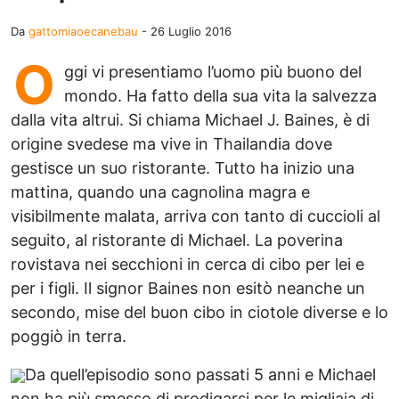
Da
gattomiaoecanebau
-
26 Luglio 2016
O
ggi vi presentiamo l’uomo più buono del
mondo. Ha fatto della sua vita la salvezza
dalla vita altrui. Si chiama Michael J. Baines, è di
origine svedese ma vive in Thailandia dove
gestisce un suo ristorante. Tutto ha inizio una
mattina, quando una cagnolina magra e
visibilmente malata, arriva con tanto di cuccioli al
seguito, al ristorante di Michael. La poverina
rovistava nei secchioni in cerca di cibo per lei e
per i figli. Il signor Baines non esitò neanche un
secondo, mise del buon cibo in ciotole diverse e lo
poggiò in terra.
Da quell’episodio sono passati 5 anni e Michael
non ha più smesso di prodigarsi per le migliaia di