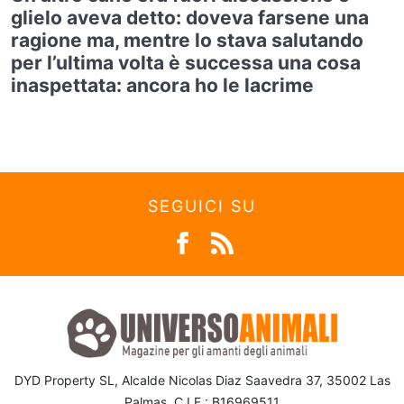
glielo aveva detto: doveva farsene una
ragione ma, mentre lo stava salutando
per l’ultima volta è successa una cosa
inaspettata: ancora ho le lacrime
SEGUICI SU
DYD Property SL, Alcalde Nicolas Diaz Saavedra 37, 35002 Las
Palmas, C.I.F.: B16969511