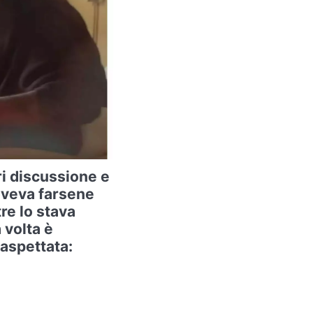
ri discussione e
oveva farsene
re lo stava
 volta è
aspettata: