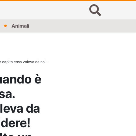
Animali
ere! Non ci posso credere: aveva scelto un…
quando è
sa.
leva da
idere!