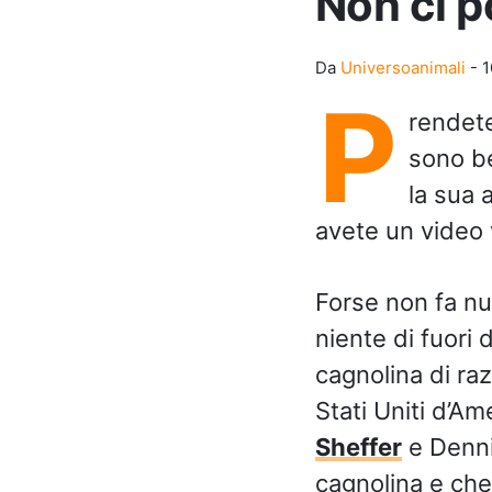
Non ci p
Da
Universoanimali
-
1
P
rendete
sono be
la sua
avete un video v
Forse non fa nul
niente di fuori
cagnolina di raz
Stati Uniti d’Am
Sheffer
e
Denni
cagnolina e che 