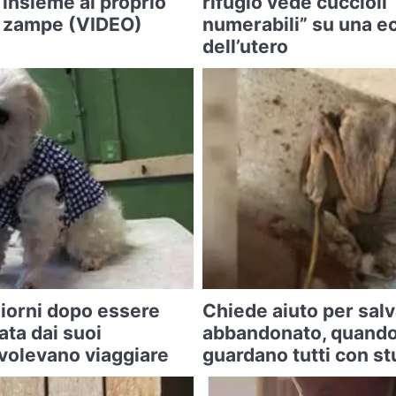
 insieme al proprio
rifugio vede cuccioli
o zampe (VIDEO)
numerabili” su una e
dell’utero
iorni dopo essere
Chiede aiuto per sal
ta dai suoi
abbandonato, quando 
 volevano viaggiare
guardano tutti con s