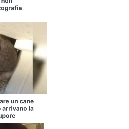
 “non
cografia
vare un cane
arrivano la
tupore