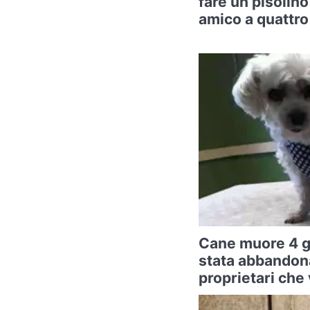
fare un pisolino
amico a quattr
Cane muore 4 g
stata abbandona
proprietari che