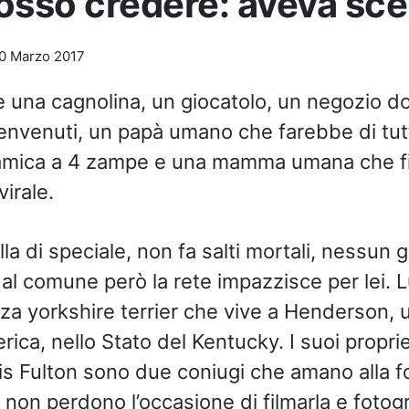
osso credere: aveva sce
0 Marzo 2017
 una cagnolina, un giocatolo, un negozio dov
nvenuti, un papà umano che farebbe di tutto
 amica a 4 zampe e una mamma umana che fi
irale.
la di speciale, non fa salti mortali, nessun 
 dal comune però la rete impazzisce per lei. 
za yorkshire terrier che vive a Henderson, u
erica, nello Stato del Kentucky. I suoi proprie
s Fulton sono due coniugi che amano alla foll
non perdono l’occasione di filmarla e fotogr