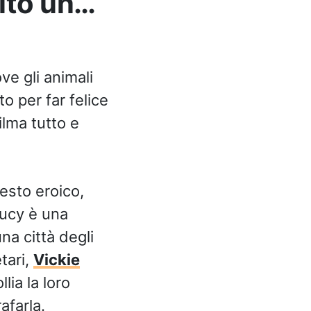
lto un…
e gli animali
 per far felice
lma tutto e
gesto eroico,
Lucy è una
na città degli
tari,
Vickie
ia la loro
afarla.