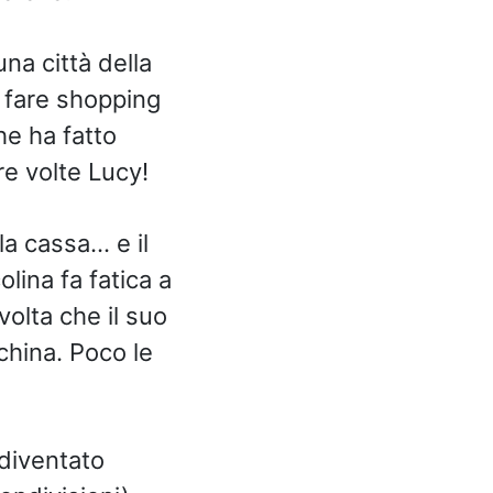
a città della
i fare shopping
he ha fatto
re volte Lucy!
la cassa… e il
lina fa fatica a
olta che il suo
china. Poco le
 diventato