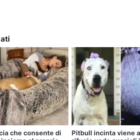
ati
cia che consente di
Pitbull incinta viene 