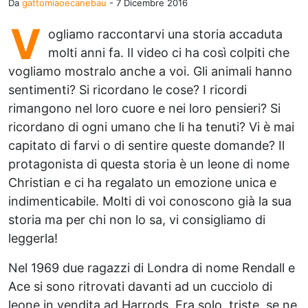
Da
gattomiaoecanebau
-
7 Dicembre 2016
V
ogliamo raccontarvi una storia accaduta
molti anni fa. Il video ci ha così colpiti che
vogliamo mostralo anche a voi. Gli animali hanno
sentimenti? Si ricordano le cose? I ricordi
rimangono nel loro cuore e nei loro pensieri? Si
ricordano di ogni umano che li ha tenuti? Vi è mai
capitato di farvi o di sentire queste domande? Il
protagonista di questa storia è un leone di nome
Christian e ci ha regalato un emozione unica e
indimenticabile. Molti di voi conoscono già la sua
storia ma per chi non lo sa, vi consigliamo di
leggerla!
Nel 1969 due ragazzi di Londra di nome Rendall e
Ace si sono ritrovati davanti ad un cucciolo di
leone in vendita ad Harrods. Era solo, triste, se ne