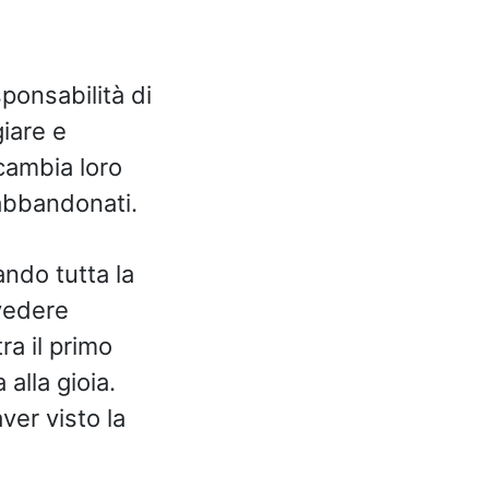
sponsabilità di
iare e
cambia loro
 abbandonati.
ndo tutta la
 vedere
ra il primo
alla gioia.
ver visto la