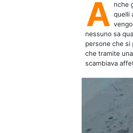
A
nche g
quelli
vengon
nessuno sa quan
persone che si
che tramite un
scambiava affet