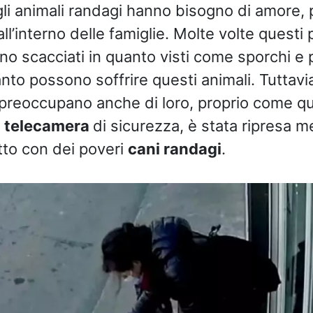
li animali randagi hanno bisogno di amore,
 all’interno delle famiglie. Molte volte questi 
o scacciati in quanto visti come sporchi e p
to possono soffrire questi animali. Tuttavia
 preoccupano anche di loro, proprio come q
a
telecamera
di sicurezza, è stata ripresa m
to con dei poveri
cani randagi
.