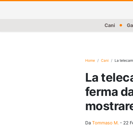
Cani
Ga
Home
Cani
La telecame
La telec
ferma da
mostrare
Da
Tommaso M.
-
22 F