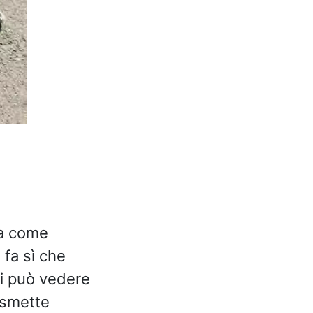
na come
 fa sì che
 si può vedere
asmette