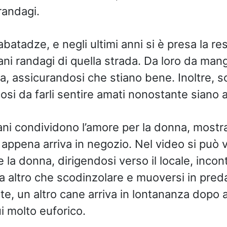
randagi.
batadze, e negli ultimi anni si è presa la re
ani randagi di quella strada. Da loro da mang
ca, assicurandosi che stiano bene. Inoltre, s
cosi da farli sentire amati nonostante siano
ni condividono l’amore per la donna, mostra
n appena arriva in negozio. Nel video si può
a donna, dirigendosi verso il locale, incont
 altro che scodinzolare e muoversi in preda 
, un altro cane arriva in lontananza dopo a
i molto euforico.