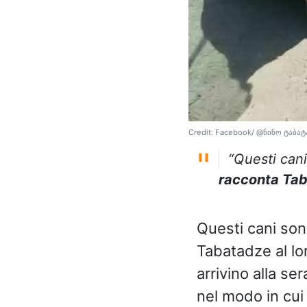
Credit: Facebook/ @ნინო ტაბატ
“Questi cani
racconta Tab
Questi cani so
Tabatadze al lor
arrivino alla se
nel modo in cui