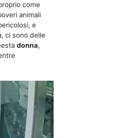
 proprio come
poveri animali
ericolosi, e
, ci sono delle
uesta
donna
,
entre