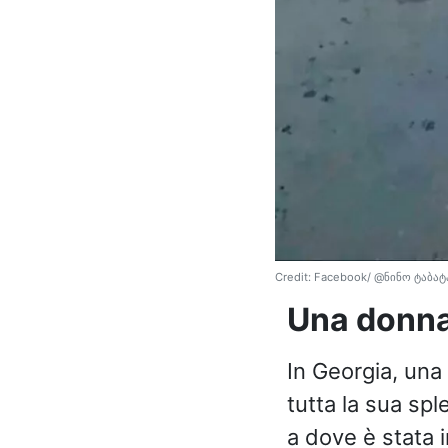
Credit: Facebook/ @ნინო ტაბატ
Una donna
In Georgia, una
tutta la sua spl
a dove è stata i