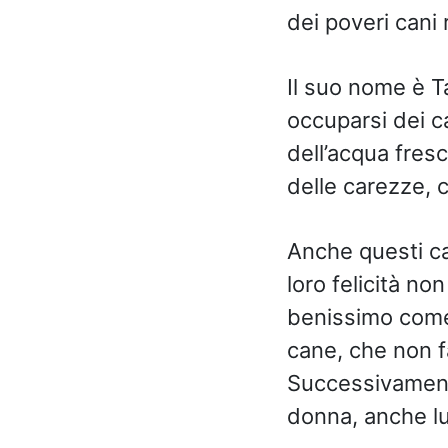
dei poveri cani 
Il suo nome è Ta
occuparsi dei c
dell’acqua fres
delle carezze, 
Anche questi ca
loro felicità no
benissimo come l
cane, che non fa
Successivamente
donna, anche lu