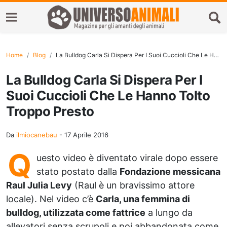
Home
Blog
La Bulldog Carla Si Dispera Per I Suoi Cuccioli Che Le Hanno Tolto Troppo Presto
La Bulldog Carla Si Dispera Per I
Suoi Cuccioli Che Le Hanno Tolto
Troppo Presto
Da
ilmiocanebau
-
17 Aprile 2016
Q
uesto video è diventato virale dopo essere
stato postato dalla
Fondazione messicana
Raul Julia Levy
(Raul è un bravissimo attore
locale). Nel video c’è
Carla, una femmina di
bulldog, utilizzata come fattrice
a lungo da
allevatori senza scrupoli e poi abbandonata come