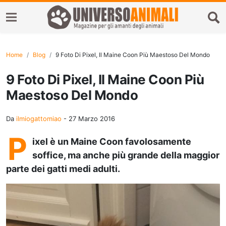
Home
Blog
9 Foto Di Pixel, Il Maine Coon Più Maestoso Del Mondo
9 Foto Di Pixel, Il Maine Coon Più
Maestoso Del Mondo
Da
ilmiogattomiao
-
27 Marzo 2016
P
ixel
è un
Maine Coon f
avolosamente
soffice,
ma anche
più grande
della maggior
parte
dei gatti medi adulti.