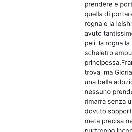
prendere e port
quella di portar
rogna e la leis
avuto tantissim
peli, la rogna l
scheletro ambul
principessa.Fran
trova, ma Glori
una bella adozio
nessuno prender
rimarrà senza u
dovuto sopporta
meta precisa ne
purtroppo incon