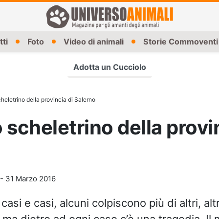
tti
Foto
Video di animali
Storie Commoventi
Adotta un Cucciolo
cheletrino della provincia di Salerno
o scheletrino della provi
-
31 Marzo 2016
casi e casi, alcuni colpiscono più di altri, alt
ma dietro ad ogni caso c’è una tragedia. Il