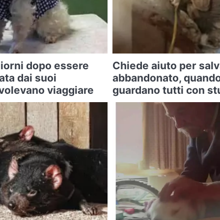
iorni dopo essere
Chiede aiuto per sal
ta dai suoi
abbandonato, quando 
 volevano viaggiare
guardano tutti con s