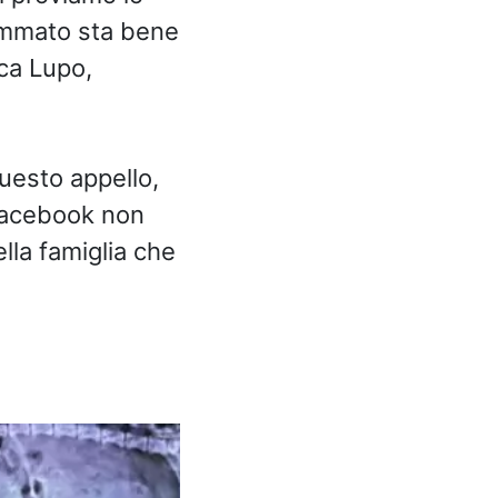
sommato sta bene
ca Lupo,
questo appello,
 facebook non
lla famiglia che