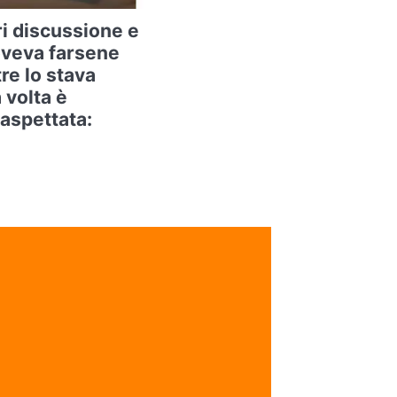
ri discussione e
oveva farsene
re lo stava
 volta è
aspettata: