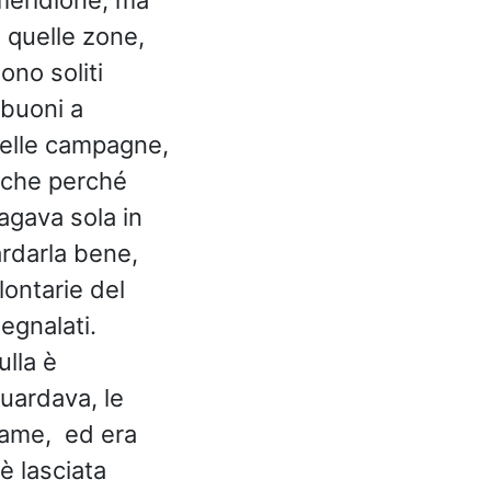
i quelle zone,
ono soliti
 buoni a
nelle campagne,
anche perché
agava sola in
rdarla bene,
ontarie del
segnalati.
ulla è
uardava, le
 fame, ed era
è lasciata