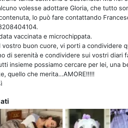
lcuno volesse adottare Gloria, che tutto 
 contenuta, lo può fare contattando Frances
 3208404104.
idata vaccinata e microchippata.
l vostro buon cuore, vi porti a condividere 
no di serenità e condividere sui vostri diari
tti insieme possiamo cercare per lei, una be
nte, quello che merita…AMORE!!!!!
ì
ati