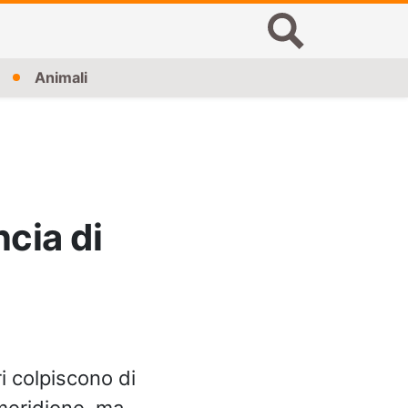
Animali
ncia di
ri colpiscono di
 meridione, ma