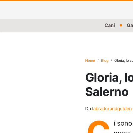
Cani
Ga
Home
Blog
Gloria, lo s
Gloria, l
Salerno
Da
labradorandgolden
C
i sono 
meno, 