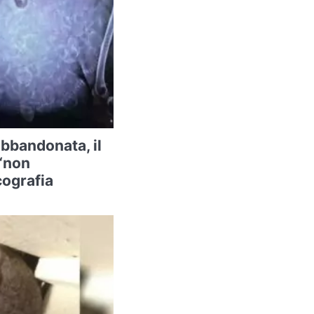
abbandonata, il
 “non
cografia