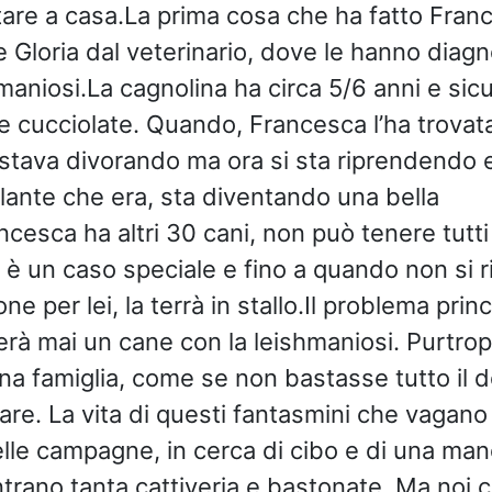
are a casa.La prima cosa che ha fatto Franc
e Gloria dal veterinario, dove le hanno diagn
hmaniosi.La cagnolina ha circa 5/6 anni e si
e cucciolate. Quando, Francesca l’ha trovat
a stava divorando ma ora si sta riprendendo 
ante che era, sta diventando una bella
cesca ha altri 30 cani, non può tenere tutti 
a è un caso speciale e fino a quando non si r
ne per lei, la terrà in stallo.Il problema prin
à mai un cane con la leishmaniosi. Purtrop
na famiglia, come se non bastasse tutto il 
re. La vita di questi fantasmini che vagan
lle campagne, in cerca di cibo e di una man
trano tanta cattiveria e bastonate. Ma noi c