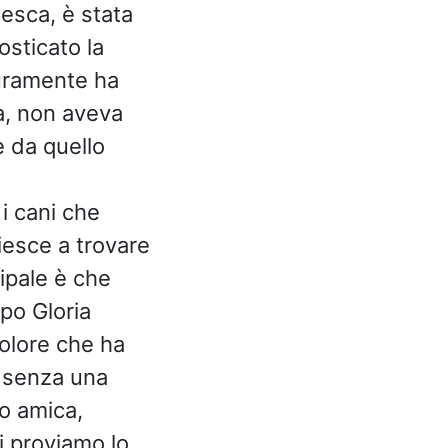
esca, è stata
osticato la
curamente ha
a, non aveva
e da quello
i cani che
iesce a trovare
cipale è che
po Gloria
dolore che ha
o senza una
o amica,
i proviamo lo