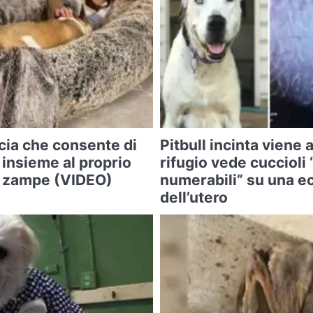
cia che consente di
Pitbull incinta viene 
 insieme al proprio
rifugio vede cuccioli
o zampe (VIDEO)
numerabili” su una e
dell’utero