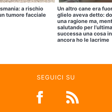
asmania: a rischio
Un altro cane era fuo
un tumore facciale
glielo aveva detto: d
una ragione ma, ment
salutando per l’ultima
successa una cosa in
ancora ho le lacrime
SEGUICI SU