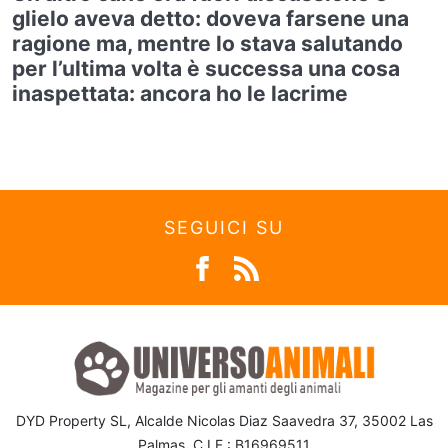
glielo aveva detto: doveva farsene una
ragione ma, mentre lo stava salutando
per l’ultima volta è successa una cosa
inaspettata: ancora ho le lacrime
SEGUICI SU
DYD Property SL, Alcalde Nicolas Diaz Saavedra 37, 35002 Las
Palmas, C.I.F.: B16969511