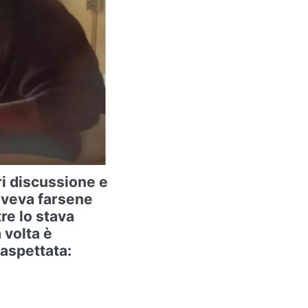
ri discussione e
oveva farsene
re lo stava
 volta è
aspettata: