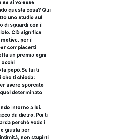
e se si volesse
endo questa cosa? Qui
tto uno studio sul
 di sguardi con il
iolo.
Ciò significa,
 motivo, per il
per compiacerti.
etta un premio ogni
i occhi
o la popò.
Se lui ti
 che ti chieda
:
 per avere sporcato
n quel determinato
ndo intorno a lui.
acco da dietro.
Poi ti
uarda perché vede i
ne giusta per
intimità,
non stupirti