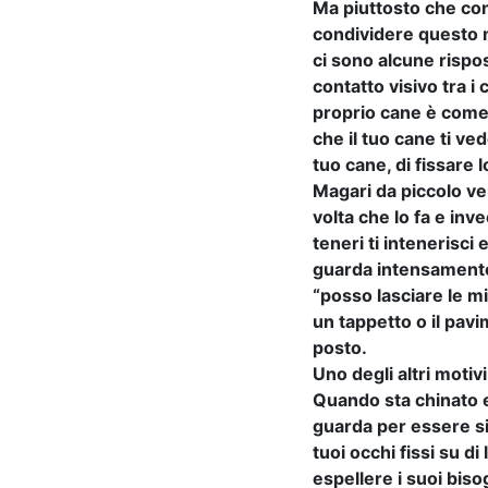
Ma piuttosto che conc
condividere questo m
ci sono alcune rispo
contatto visivo tra i 
proprio cane è come 
che il tuo cane ti ve
tuo cane, di fissare 
Magari da piccolo ve
volta che lo fa e inv
teneri ti intenerisci
guarda intensamente
“posso lasciare le m
un tappetto o il pav
posto.
Uno degli altri motiv
Quando sta chinato 
guarda per essere si
tuoi occhi fissi su d
espellere i suoi biso