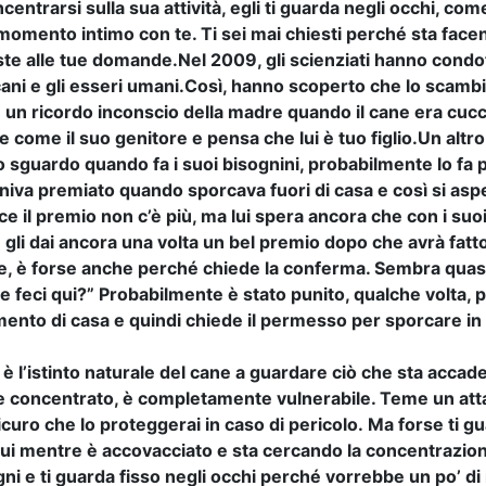
entrarsi sulla sua attività, egli ti guarda negli occhi, com
omento intimo con te. Ti sei mai chiesti perché sta fac
ste alle tue domande.
Nel 2009, gli scienziati hanno condo
cani e gli esseri umani.
Così, hanno scoperto che lo scambio
un ricordo inconscio della madre quando il cane era cucc
de come il suo genitore e pensa che lui è tuo figlio.
Un altro
lo sguardo quando fa i suoi bisognini, probabilmente lo fa 
niva premiato quando sporcava fuori di casa e così si asp
ece il premio non c’è più, ma lui spera ancora
che con i suo
 e gli dai ancora una volta un bel premio dopo che avrà fatt
, è forse anche perché chiede la conferma. Sembra quasi
ie feci qui?” Probabilmente è stato punito, qualche volta,
imento di casa e quindi chiede il permesso per sporcare i
i è l’istinto naturale del cane a guardare ciò che sta accade
e concentrato, è completamente vulnerabile. Teme un att
curo che lo proteggerai in caso di pericolo.
Ma forse ti g
i lui mentre è accovacciato e sta cercando la concentrazio
gni e ti guarda fisso negli occhi perché vorrebbe un po’ di 