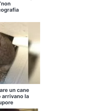
 “non
cografia
vare un cane
arrivano la
tupore