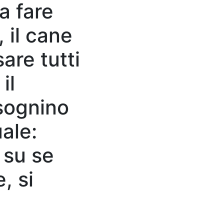
a fare
 il cane
are tutti
il
isognino
uale
:
 su se
, si