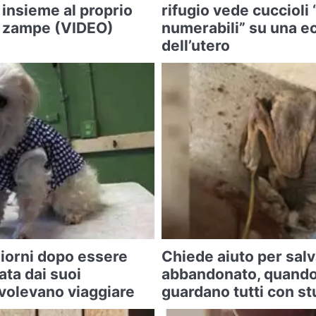
 insieme al proprio
rifugio vede cuccioli
o zampe (VIDEO)
numerabili” su una e
dell’utero
iorni dopo essere
Chiede aiuto per sal
ta dai suoi
abbandonato, quando 
 volevano viaggiare
guardano tutti con s