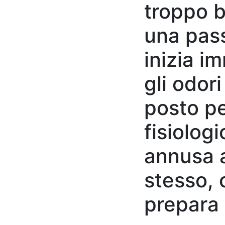
troppo b
una pass
inizia i
gli odori
posto pe
fisiologi
annusa a 
stesso, c
prepara a