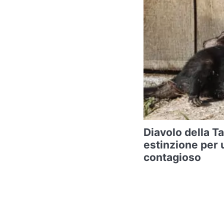
Diavolo della T
estinzione per 
contagioso