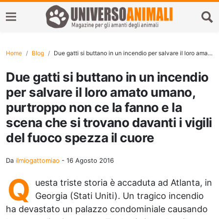
Home
Blog
Due gatti si buttano in un incendio per salvare il loro amato umano, purtroppo non ce la fanno e la scena che si trovano davanti i vigili del fuoco spezza il cuore
Due gatti si buttano in un incendio
per salvare il loro amato umano,
purtroppo non ce la fanno e la
scena che si trovano davanti i vigili
del fuoco spezza il cuore
Da
ilmiogattomiao
-
16 Agosto 2016
Q
uesta triste storia è accaduta ad Atlanta, in
Georgia (Stati Uniti). Un tragico incendio
ha devastato un palazzo condominiale causando