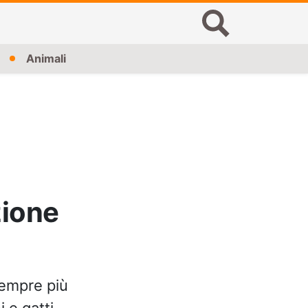
Animali
zione
empre più
 e gatti