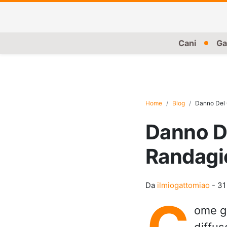
Cani
Ga
Home
Blog
Danno Del 
Danno D
Randagi
Da
ilmiogattomiao
-
31
C
ome g
diffus