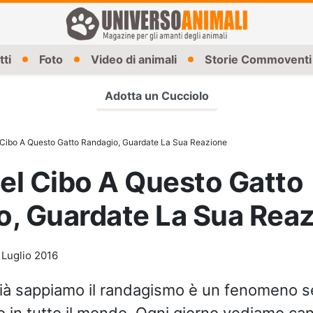
tti
Foto
Video di animali
Storie Commoventi
Adotta un Cucciolo
Cibo A Questo Gatto Randagio, Guardate La Sua Reazione
el Cibo A Questo Gatto
o, Guardate La Sua Rea
 Luglio 2016
ià sappiamo il randagismo è un fenomeno s
o in tutto il mondo. Ogni giorno vediamo cani