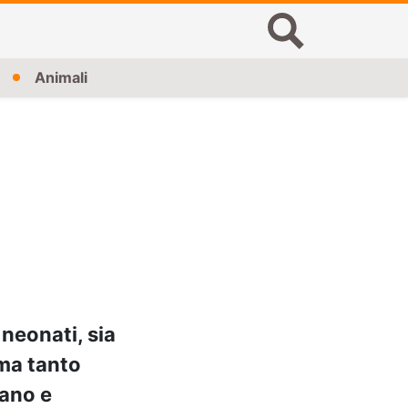
Animali
neonati, sia
 ma tanto
iano e