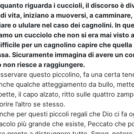
uanto riguarda i cuccioli, il discorso è di
 di vita, iniziano a muoversi, a camminare,
re o ululare nel caso dei cagnolini. In qu
amo un cucciolo che non si era mai visto a
ifficile per un cagnolino capire che quella 
ssa. Sicuramente immagina di avere un c
ò non riesce a raggiungere.
osservare questo piccolino, fa una certa te
nche qualche atteggiamento da bullo, mett
tte, il capo alzato, ritto sulle quattro zamp
rire l’altro se stesso.
anche per questi piccoli regali che Dio ci fa 
racolo più grande che esiste, Peccato che poi
 pronto a distruggere tutto. Smog, potere