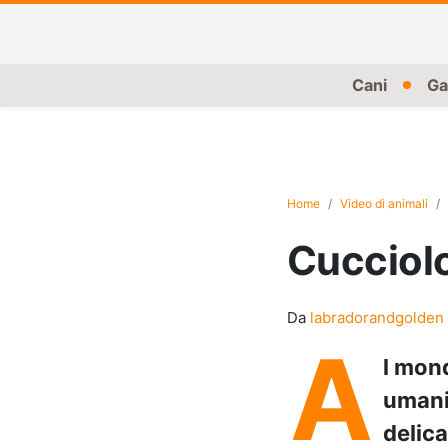
Cani
Ga
Home
Video di animali
Cucciolo
Da
labradorandgolden
A
l mond
umani
delica