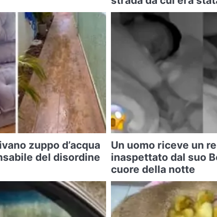
strada da cui era sta
divano zuppo d’acqua
Un uomo riceve un re
nsabile del disordine
inaspettato dal suo B
cuore della notte