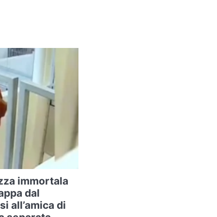
zza immortala
appa dal
si all’amica di