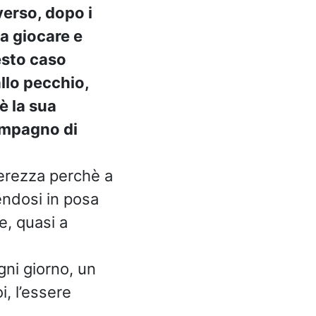
verso, dopo i
 a giocare e
esto caso
llo pecchio,
è la sua
ompagno di
nerezza perchè a
endosi in posa
e, quasi a
ogni giorno, un
, l’essere
,