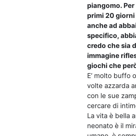
piangomo. Per q
primi 20 giorni
anche ad abbaia
specifico, abbi
credo che sia d
immagine rifle
giochi che per
E’ molto buffo 
volte azzarda a
con le sue zampe
cercare di intimo
La vita è bella 
neonato è il mi
umano, è sempre