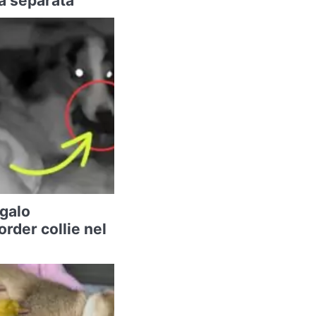
ta separata
galo
order collie nel