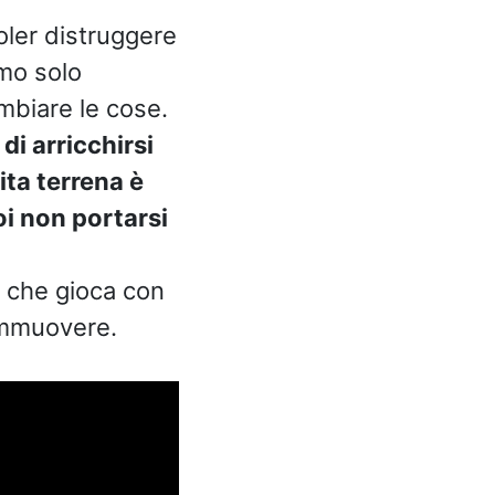
oler distruggere
amo solo
mbiare le cose.
di arricchirsi
ita terrena è
oi non portarsi
e che gioca con
commuovere.