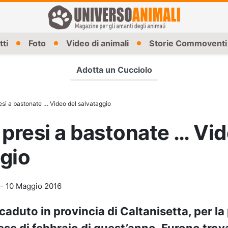
tti
Foto
Video di animali
Storie Commoventi
Adotta un Cucciolo
esi a bastonate … Video del salvataggio
 presi a bastonate … Vid
gio
-
10 Maggio 2016
ccaduto in provincia di Caltanisetta, per la
se di febbraio di quest’anno. Furono trova