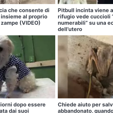
cia che consente di
Pitbull incinta viene 
 insieme al proprio
rifugio vede cuccioli
o zampe (VIDEO)
numerabili” su una e
dell’utero
iorni dopo essere
Chiede aiuto per sal
ta dai suoi
abbandonato, quando 