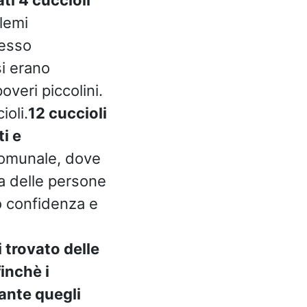
lemi
tesso
si erano
overi piccolini.
ioli.
12 cuccioli
i e
 comunale, dove
a delle persone
so confidenza e
 trovato delle
inchè i
ante quegli