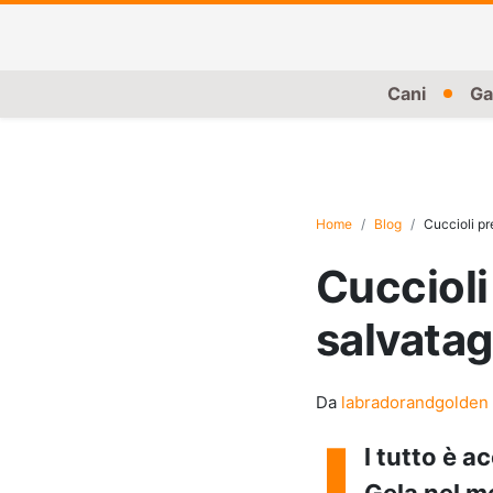
Cani
Ga
Home
Blog
Cuccioli pr
Cuccioli
salvatag
Da
labradorandgolden
I
l tutto è a
Gela nel me