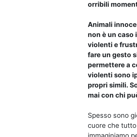
orribili moment
Animali innocen
non è un caso i
violenti e fru
fare un gesto s
permettere a c
violenti sono i
propri simili.
mai con chi pu
Spesso sono gio
cuore che tutto 
immaginiamo pe