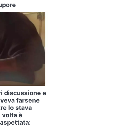
tupore
ri discussione e
oveva farsene
re lo stava
 volta è
aspettata: