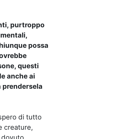
nti, purtroppo
 mentali,
 Chiunque possa
 dovrebbe
sone, questi
le anche ai
n prendersela
spero di tutto
e creature,
o dovuto