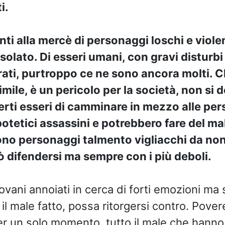
i.
ti alla mercè di personaggi loschi e viole
solato. Di esseri umani, con gravi disturbi
strati, purtroppo ce ne sono ancora molti.
imile, è un pericolo per la società, non si
erti esseri di camminare in mezzo alle per
potetici assassini e potrebbero fare del ma
 Sono personaggi talmento vigliacchi da no
ò difendersi ma sempre con i più deboli.
vani annoiati in cerca di forti emozioni ma 
il male fatto, possa ritorgersi contro. Pover
r un solo momento, tutto il male che hann