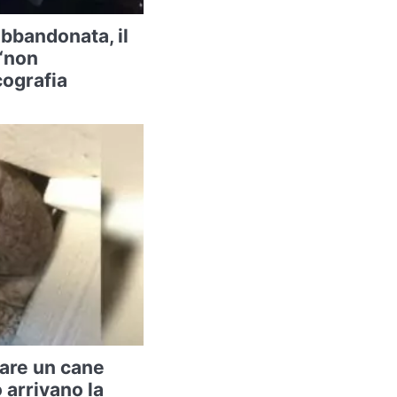
abbandonata, il
 “non
cografia
vare un cane
arrivano la