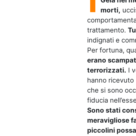
morti,
ucci
comportamental
trattamento.
Tu
indignati e comm
Per fortuna, qua
erano scampati
terrorizzati.
I v
hanno ricevuto 
che si sono occ
fiducia nell’es
Sono stati cons
meravigliose fa
piccolini poss