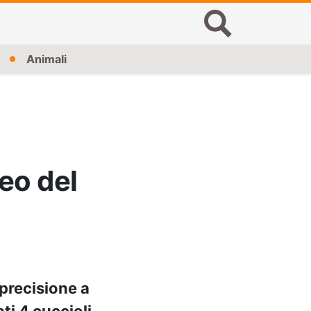
Animali
eo del
 precisione a
ti 4 cuccioli