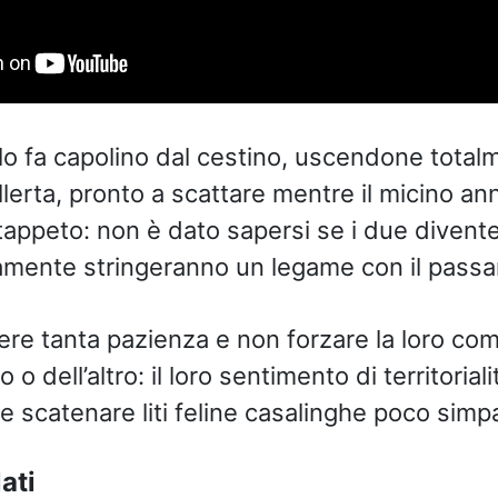
lo fa capolino dal cestino, uscendone totalm
llerta, pronto a scattare mentre il micino a
tappeto: non è dato sapersi se i due divent
amente stringeranno un legame con il passa
ere tanta pazienza e non forzare la loro co
 o dell’altro: il loro sentimento di territoria
e scatenare liti feline casalinghe poco simp
ati