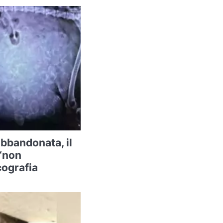
abbandonata, il
 “non
cografia