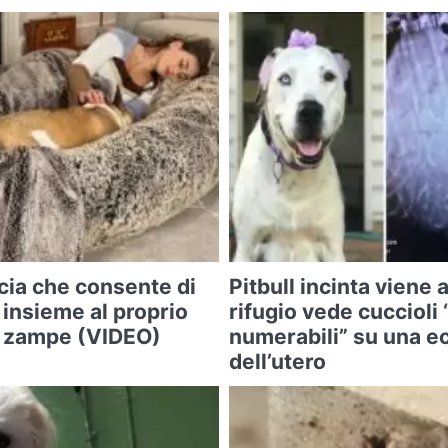
cia che consente di
Pitbull incinta viene 
 insieme al proprio
rifugio vede cuccioli
o zampe (VIDEO)
numerabili” su una e
dell’utero