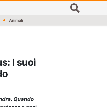
Animali
: I suoi
do
ondra. Quando
mordesse e così