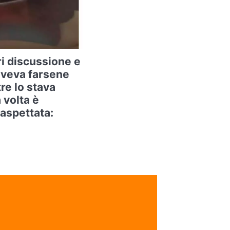
ri discussione e
oveva farsene
re lo stava
 volta è
aspettata: