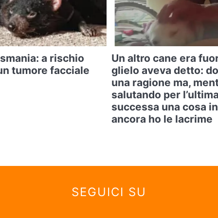
asmania: a rischio
Un altro cane era fuo
un tumore facciale
glielo aveva detto: d
una ragione ma, ment
salutando per l’ultima
successa una cosa in
ancora ho le lacrime
SEGUICI SU