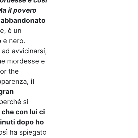
Ma il povero
o
abbandonato
e, è un
 e nero.
ad avvicinarsi,
che mordesse e
for the
apparenza,
il
gran
perché si
che con lui ci
minuti dopo ho
osì ha spiegato