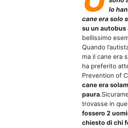
lo han
cane era solo 
su un autobus
bellissimo esem
Quando l’autist
ma il cane era 
ha preferito att
Prevention of C
cane era solam
paura
.Sicurame
trovasse in quel
fossero 2 uomin
chiesto di chi 