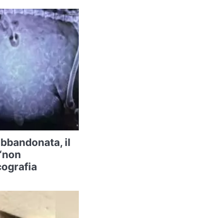
abbandonata, il
 “non
cografia