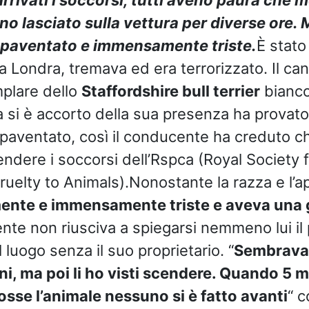
no lasciato sulla vettura per diverse ore. 
spaventato e immensamente triste.
È stat
a Londra, tremava ed era terrorizzato. Il can
plare dello
Staffordshire bull terrier
bianco
a si è accorto della sua presenza ha provato 
spaventato, così il conducente ha creduto 
endere i soccorsi dell’Rspca (Royal Society 
ruelty to Animals).Nonostante la razza e l’
ente e immensamente triste e aveva una 
nte non riusciva a spiegarsi nemmeno lui il 
 luogo senza il suo proprietario. “
Sembrava 
i, ma poi li ho visti scendere. Quando 5 
fosse l’animale nessuno si è fatto avanti
“ c