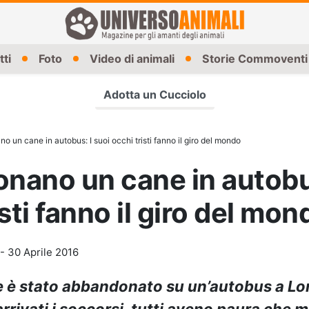
tti
Foto
Video di animali
Storie Commoventi
Adotta un Cucciolo
 un cane in autobus: I suoi occhi tristi fanno il giro del mondo
ano un cane in autobus
sti fanno il giro del mon
-
30 Aprile 2016
e è stato abbandonato su un’autobus a L
rrivati i soccorsi, tutti aveno paura che 