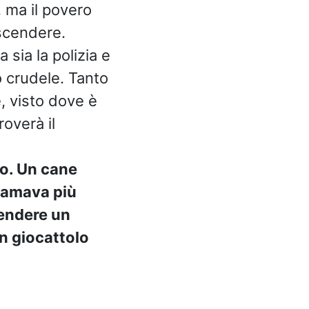
, ma il povero
scendere.
sia la polizia e
o crudele. Tanto
e, visto dove è
overà il
o. Un cane
i amava più
rendere un
n giocattolo