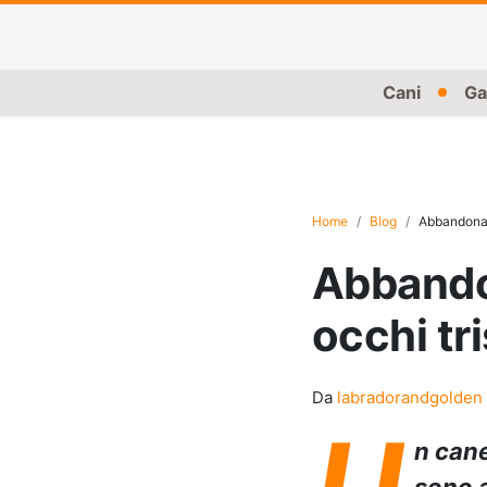
Cani
Ga
Home
Blog
Abbandonano
Abbandon
occhi tri
Da
labradorandgolden
U
n can
sono a