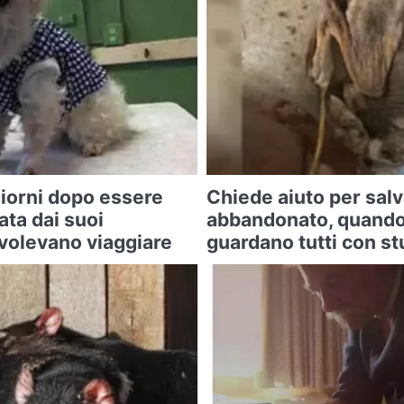
iorni dopo essere
Chiede aiuto per sal
ta dai suoi
abbandonato, quando 
 volevano viaggiare
guardano tutti con s