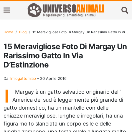
Home
Blog
15 Meravigliose Foto Di Margay Un Rarissimo Gatto In Via D’Estinzione
15 Meravigliose Foto Di Margay Un
Rarissimo Gatto In Via
D’Estinzione
Da
ilmiogattomiao
-
20 Aprile 2016
I
l Margay è un gatto selvatico originario dell’
America del sud è leggermente più grande di
gatto domestico, ha un mantello con delle
chiazze meravigliose, lunghe e irregolari, ha una
figura molto slanciata un corpo esile e delle
lunghe zampone, una testa ovale allungata molto