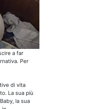
cire a far
ernativa. Per
ive di vita
o. La sua più
Baby, la sua
 in