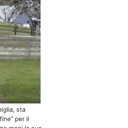
glia, sta
ne” per il