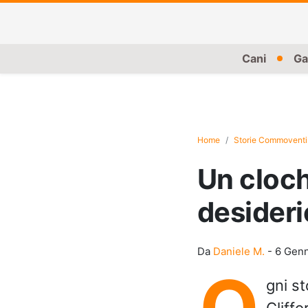
Cani
Ga
Home
Storie Commoventi
Un cloch
desideri
Da
Daniele M.
-
6 Genn
O
gni st
Cliff