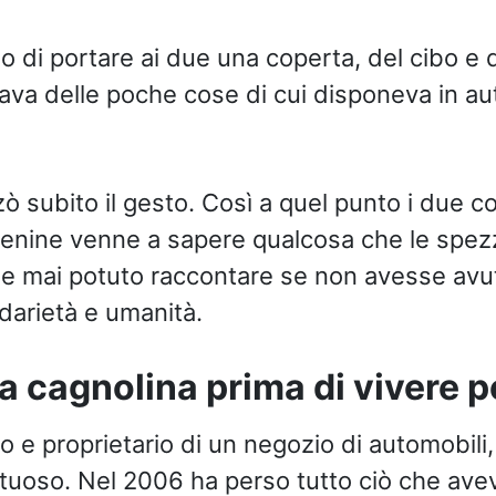
o di portare ai due una coperta, del cibo e d
ttava delle poche cose di cui disponeva in au
zò subito il gesto. Così a quel punto i due 
 Jenine venne a sapere qualcosa che le spezz
 mai potuto raccontare se non avesse avut
idarietà e umanità.
 la cagnolina prima di vivere p
o e proprietario di un negozio di automobili
entuoso. Nel 2006 ha perso tutto ciò che ave