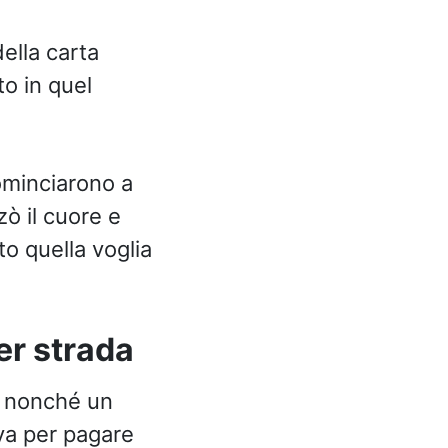
ella carta
to in quel
cominciarono a
ò il cuore e
o quella voglia
er strada
, nonché un
va per pagare