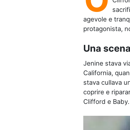
sacrif
agevole e tranqu
protagonista, n
Una scena
Jenine stava vi
California, qua
stava cullava u
coprire e ripara
Clifford e Baby.