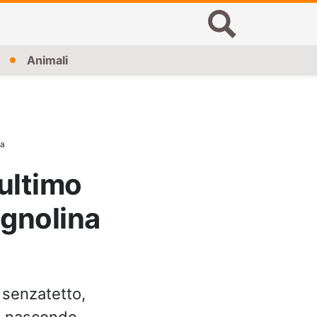
Animali
na
ultimo
agnolina
n senzatetto,
he nasconde