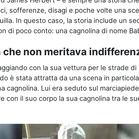
ici, sofferenze, disagi e poche volte una scel
illa. In questo caso, la storia include un s
on di poco conto: una cagnolina di nome Ba
 che non meritava indifferen
aggiando con la sua vettura per le strade di 
ndo è stata attratta da una scena in partico
na cagnolina. Lui era seduto sul marciapiede
re con il suo corpo la sua cagnolina tra le s