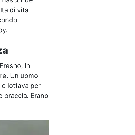
ta di vita
econdo
by.
za
Fresno, in
lare. Un uomo
 e lottava per
ue braccia. Erano