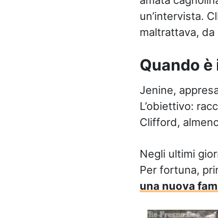
un’intervista. C
maltrattava, da 
Quando è 
Jenine, appresa
L’obiettivo: ra
Clifford, almeno
Negli ultimi gio
Per fortuna, pr
una nuova fami