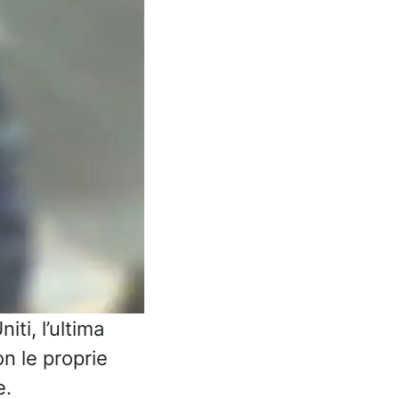
ti, l’ultima
on le proprie
e.