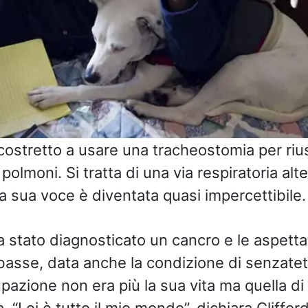
 costretto a usare una tracheostomia per rius
 polmoni. Si tratta di una via respiratoria alt
a sua voce è diventata quasi impercettibile.
 stato diagnosticato un cancro e le aspettat
asse, data anche la condizione di senzatett
azione non era più la sua vita ma quella di 
 “Lei è tutto il mio mondo”, dichiara Clifford