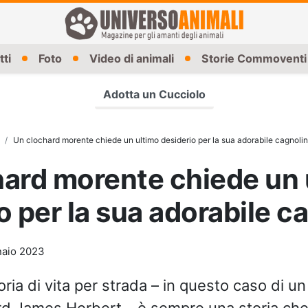
tti
Foto
Video di animali
Storie Commoventi
Adotta un Cucciolo
Un clochard morente chiede un ultimo desiderio per la sua adorabile cagnoli
ard morente chiede un 
o per la sua adorabile c
aio 2023
oria di vita per strada – in questo caso di u
ord James Herbert – è sempre una storia c