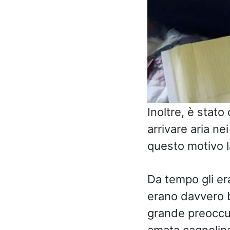
Inoltre, è stato
arrivare aria nei
questo motivo l
Da tempo gli era
erano davvero b
grande preoccup
amata cagnolina.