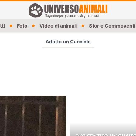
tti
Foto
Video di animali
Storie Commoventi
Adotta un Cucciolo
“HO SENTITO UN GUAIT