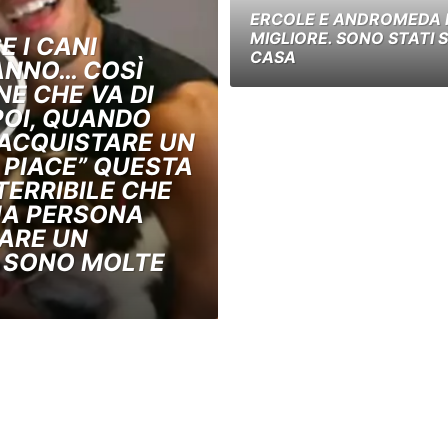
ERCOLE E ANDROMEDA N
MIGLIORE. SONO STATI
E I CANI
CASA
ANNO… COSÌ
NE CHE VA DI
POI, QUANDO
ACQUISTARE UN
 PIACE” QUESTA
TERRIBILE CHE
NA PERSONA
ARE UN
 SONO MOLTE