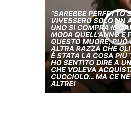
“SAREBBE PERFETTO S
VIVESSERO SOLO UN 
UNO SI COMPRA IL CA
MODA QUELL’ANNO E 
QUESTO MUORE, PUÒ 
ALTRA RAZZA CHE GLI
È STATA LA COSA PIÙ 
HO SENTITO DIRE A U
CHE VOLEVA ACQUIST
CUCCIOLO… MA CE NE
ALTRE!