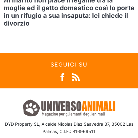
Al marito non piace il legame tra la
moglie ed il gatto domestico così lo porta
in un rifugio a sua insaputa: lei chiede il
divorzio
SEGUICI SU
DYD Property SL, Alcalde Nicolas Diaz Saavedra 37, 35002 Las
Palmas, C.I.F.: B16969511