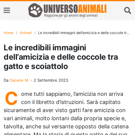
Home
Animali
Le incredibili immagini dell’amicizia e delle coccole tra gatto e scoiattolo
Le incredibili immagini
dell’amicizia e delle coccole tra
gatto e scoiattolo
Da
Daniele M.
-
2 Settembre 2023
C
ome tutti sappiamo, l’amicizia non arriva
con il libretto d’istruzioni. Sarà capitato
sicuramente di aver visto gatti fare amicizia con
vari animali, molto lontani dalla propria specie e,
talvolta, anche sul versante opposto della catena
alimentare. Ma la storia di questo gatto e del suo