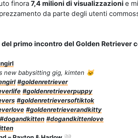
uto finora
7,4 milioni di visualizzazioni
e mi
rezzamento da parte degli utenti commossi
 del primo incontro del Golden Retriever co
girl
s new babysitting gig, kimten 🐱
ngirl
#goldenretriever
verlife
#goldenretrieverpuppy
evers
#goldenretrieversoftiktok
everlove
#goldenretrieverandkitty
#dogandkitten
#dogandkittenlove
tten
nd – Payton & Harlow 🤍