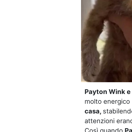
Payton Wink e 
molto energico
casa,
stabilend
attenzioni erano
Così quando
Pa