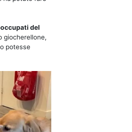
eoccupati del
 giocherellone,
no potesse