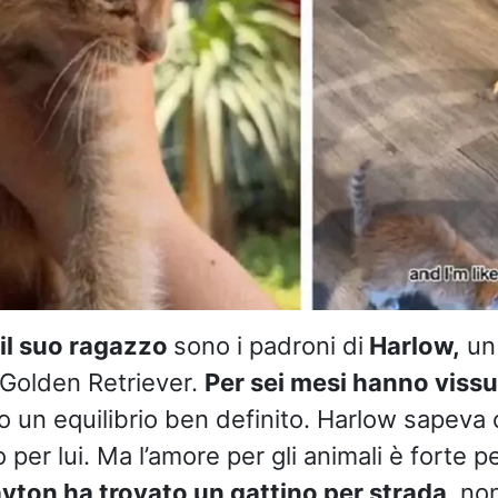
il suo ragazzo
sono i padroni di
Harlow,
un
 Golden Retriever.
Per sei mesi hanno vissut
o un equilibrio ben definito. Harlow sapeva 
 per lui. Ma l’amore per gli animali è forte pe
yton ha trovato un gattino per strada
, no