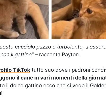
uesto cucciolo pazzo e turbolento, a esser
con il gattino”
– racconta Payton.
rofilo TikTok
tutto suo dove i padroni cond
ggono il cane in vari momenti della giorna
o il dolce gattino ecco che si vede il Golde
i.