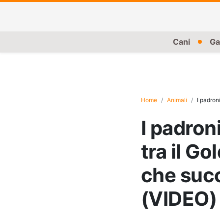
Cani
Ga
Home
Animali
I padroni
I padron
tra il Go
che succ
(VIDEO)