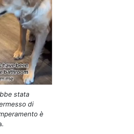
bbe stata
permesso di
 temperamento è
a.