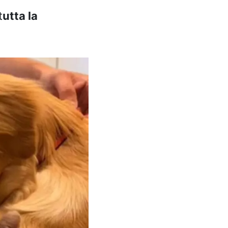
t
utta la