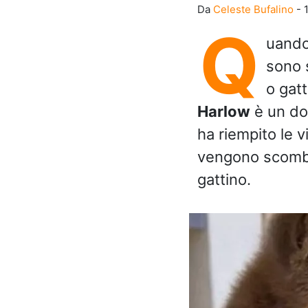
Da
Celeste Bufalino
-
Q
uando
sono s
o gatt
Harlow
è un dol
ha riempito le v
vengono scombin
gattino.