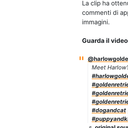
La clip ha otten
commenti di app
immagini.
Guarda il video
@harlowgolden
Meet Harlow’
#harlowgolde
#goldenretrie
#goldenretri
#goldenretri
#dogandcat
#puppyandki
♬ original sou