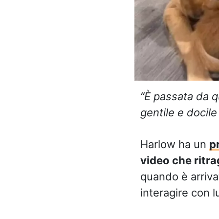
“È passata da q
gentile e docile 
Harlow ha un
p
video che ritra
quando è arrivat
interagire con lu