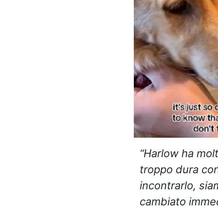
“Harlow ha mol
troppo dura con
incontrarlo, si
cambiato imme