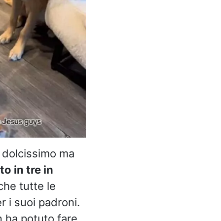
 dolcissimo ma
o in tre in
che tutte le
r i suoi padroni.
n ha potuto fare