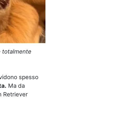
e totalmente
ividono spesso
ta.
Ma da
n Retriever