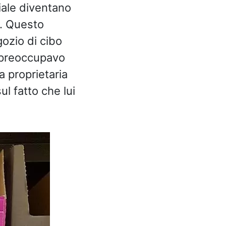
iale diventano
o. Questo
ozio di cibo
mi preoccupavo
 proprietaria
l fatto che lui