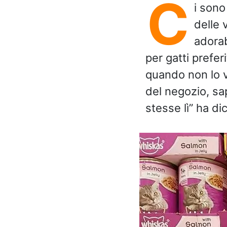
C
i sono
delle 
adorab
per gatti prefer
quando non lo v
del negozio, sa
stesse lì” ha d