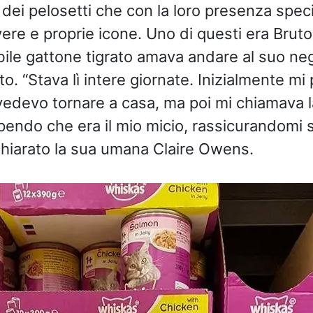
 dei pelosetti che con la loro presenza spec
vere e proprie icone. Uno di questi era Brut
ile gattone tigrato amava andare al suo neg
ito. “Stava lì intere giornate. Inizialmente 
edevo tornare a casa, ma poi mi chiamava la
pendo che era il mio micio, rassicurandomi su
ichiarato la sua umana Claire Owens.