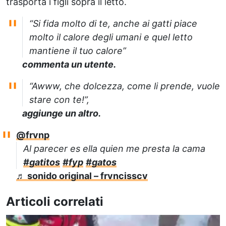
trasporta i figli sopra il letto.
“Si fida molto di te, anche ai gatti piace
molto il calore degli umani e quel letto
mantiene il tuo calore”
commenta un utente.
“Awww, che dolcezza, come li prende, vuole
stare con te!”,
aggiunge un altro.
@frvnp
Al parecer es ella quien me presta la cama
#gatitos
#fyp
#gatos
♬ sonido original – frvncisscv
Articoli correlati