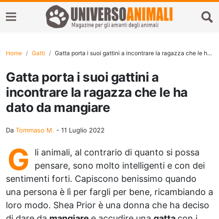
Home
Gatti
Gatta porta i suoi gattini a incontrare la ragazza che le ha dato da mangiare
Gatta porta i suoi gattini a
incontrare la ragazza che le ha
dato da mangiare
Da
Tommaso M.
-
11 Luglio 2022
G
li animali, al contrario di quanto si possa
pensare, sono molto intelligenti e con dei
sentimenti forti. Capiscono benissimo quando
una persona è lì per fargli per bene, ricambiando a
loro modo. Shea Prior è una donna che ha deciso
di dare da
mangiare
e accudire una
gatta
con i