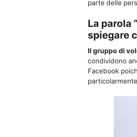
parte delle per
La parola 
spiegare 
Il gruppo di vo
condividono anc
Facebook poiché
particolarment