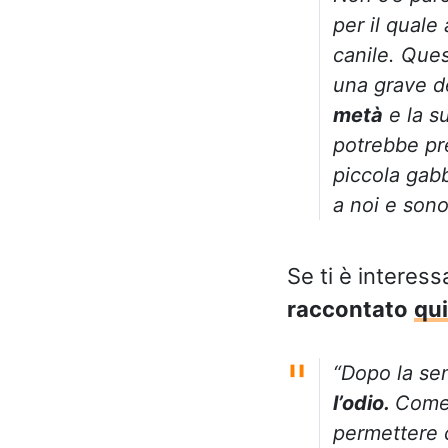
per il quale
canile. Que
una grave de
metà
e la s
potrebbe pre
piccola gab
a noi e son
Se ti è interes
raccontato
qui
“Dopo la se
l’odio.
Come 
permettere 