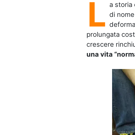
L
a storia
di nom
deforma
prolungata cost
crescere rinch
una vita “norma