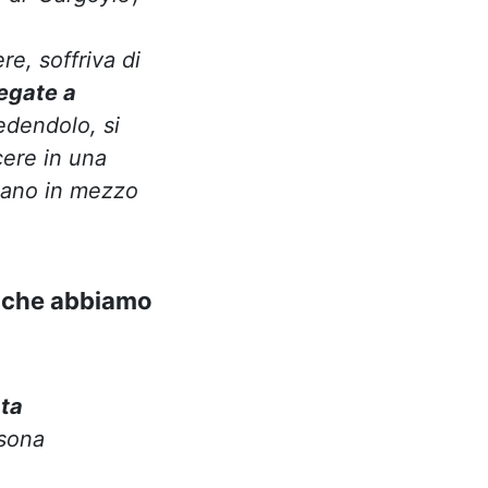
e, soffriva di
egate a
edendolo, si
cere in una
nano in mezzo
a che abbiamo
ata
sona