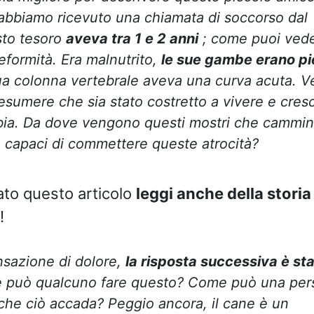
 abbiamo ricevuto una chiamata di soccorso dal
sto tesoro
aveva tra 1 e 2 anni
; come puoi veder
formità. Era malnutrito,
le sue gambe erano pi
ua colonna vertebrale aveva una curva acuta. V
sumere che sia stato costretto a vivere e cres
bia. Da dove vengono questi mostri che cammi
o capaci di commettere queste atrocità?
sato questo articolo
leggi anche della stori
!
nsazione di dolore,
la risposta successiva è st
può qualcuno fare questo? Come può una per
che ciò accada? Peggio ancora, il cane è un