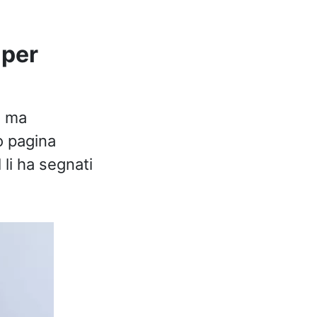
 per
4
ma
o pagina
li ha segnati