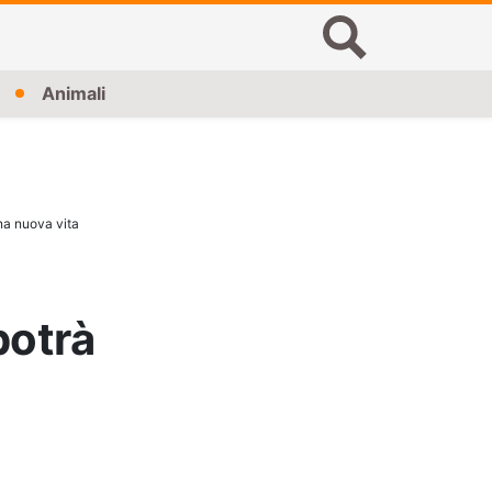
Animali
na nuova vita
potrà