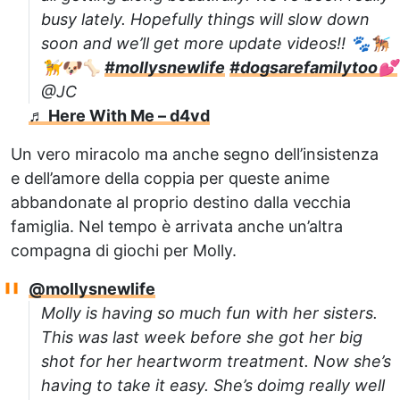
busy lately. Hopefully things will slow down
soon and we’ll get more update videos!! 🐾🐕‍🦺
🦮🐶🦴
#mollysnewlife
#dogsarefamilytoo💕
@JC
♬ Here With Me – d4vd
Un vero miracolo ma anche segno dell’insistenza
e dell’amore della coppia per queste anime
abbandonate al proprio destino dalla vecchia
famiglia. Nel tempo è arrivata anche un’altra
compagna di giochi per Molly.
@mollysnewlife
Molly is having so much fun with her sisters.
This was last week before she got her big
shot for her heartworm treatment. Now she’s
having to take it easy. She’s doimg really well