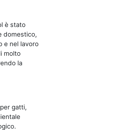
l è stato
e domestico,
 e nel lavoro
i molto
rendo la
er gatti,
ientale
ogico.