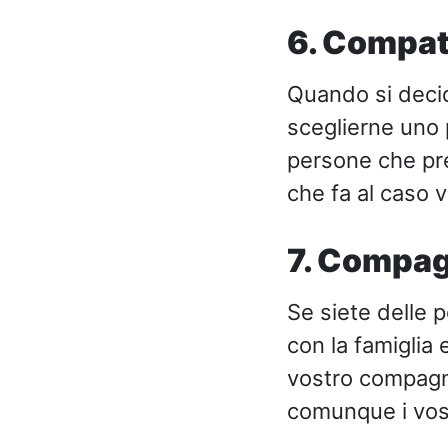
6. Compati
Quando si decid
sceglierne uno p
persone che pred
che fa al caso v
7. Compag
Se siete delle p
con la famiglia e
vostro compagno
comunque i vost