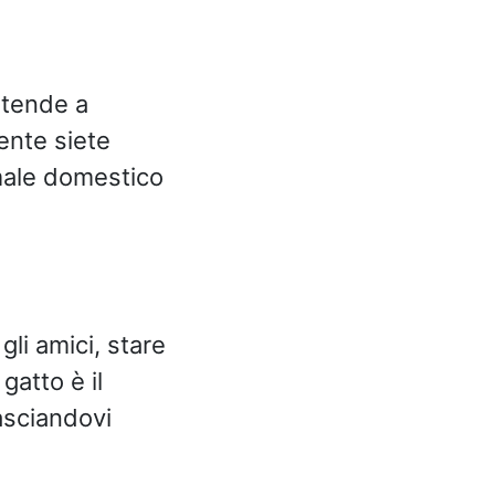
 tende a
ente siete
imale domestico
li amici, stare
gatto è il
asciandovi