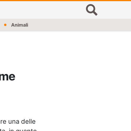
Animali
ome
re una delle
ta, in quanto