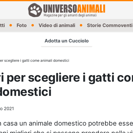
tti
Foto
Video di animali
Storie Commoventi
Adotta un Cucciolo
er scegliere i gatti come animali domestici
i per scegliere i gatti c
domestici
o 2021
n casa un animale domestico potrebbe esse
oni migliori che si possono prendere nella vi