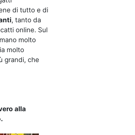
ne di tutto e di
anti
, tanto da
catti online. Sul
 amano molto
ia molto
ù grandi, che
vero alla
.