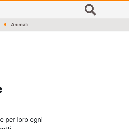
Animali
e
e per loro ogni
gatti