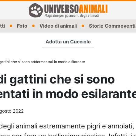
tti
Foto
Video di animali
Storie Commoventi
Adotta un Cucciolo
gattini che si sono addormentati in modo esilarante
di gattini che si sono
tati in modo esilarant
gosto 2022
egli animali estremamente pigri e annoiati, 
o per fare un bellissimo pisolino. Infatti, i 