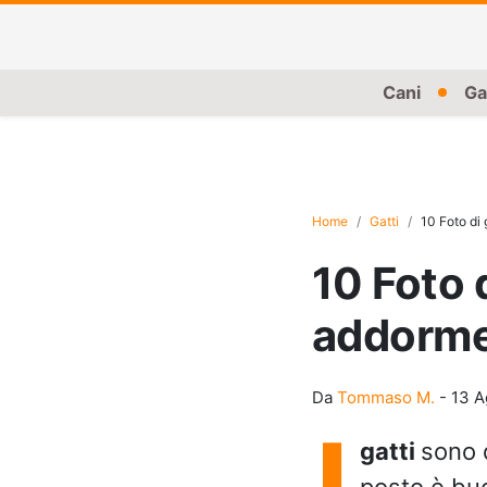
Cani
Ga
Home
Gatti
10 Foto di 
10 Foto 
addormen
Da
Tommaso M.
-
13 A
I
gatti
sono d
posto è buon