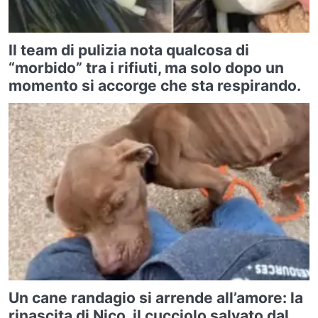
Il team di pulizia nota qualcosa di
“morbido” tra i rifiuti, ma solo dopo un
momento si accorge che sta respirando.
Un cane randagio si arrende all’amore: la
rinascita di Nico, il cucciolo salvato dal