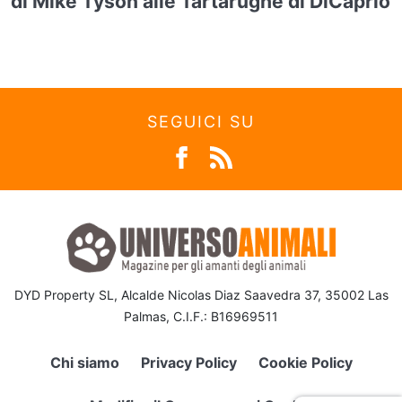
di Mike Tyson alle Tartarughe di DiCaprio
SEGUICI SU
DYD Property SL, Alcalde Nicolas Diaz Saavedra 37, 35002 Las
Palmas, C.I.F.: B16969511
Chi siamo
Privacy Policy
Cookie Policy