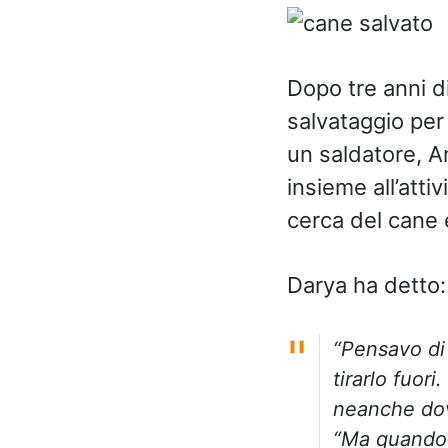
Dopo tre anni di
salvataggio per 
un saldatore, A
insieme all’atti
cerca del cane 
Darya ha detto:
“Pensavo di 
tirarlo fuor
neanche dov
“Ma quando 