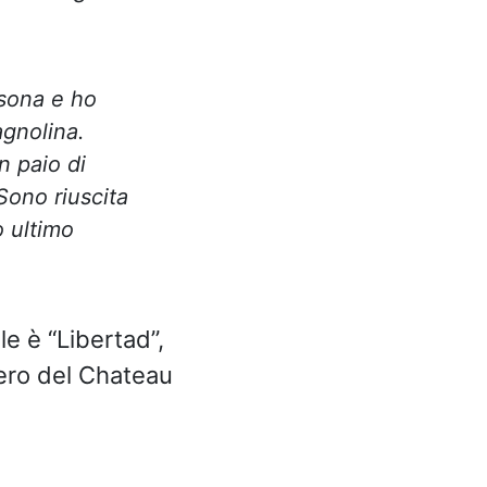
rsona e ho
agnolina.
n paio di
Sono riuscita
o ultimo
le è “Libertad”,
iero del Chateau