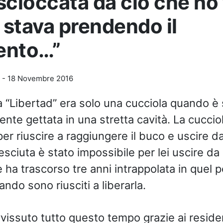
scioccata da ciò che ho 
o stava prendendo il
ento…”
-
18 Novembre 2016
a “Libertad” era solo una cucciola quando è 
nte gettata in una stretta cavità. La cuccio
per riuscire a raggiungere il buco e uscire d
sciuta è stato impossibile per lei uscire da l
 ha trascorso tre anni intrappolata in quel 
ndo sono riusciti a liberarla.
vvissuto tutto questo tempo grazie ai residen