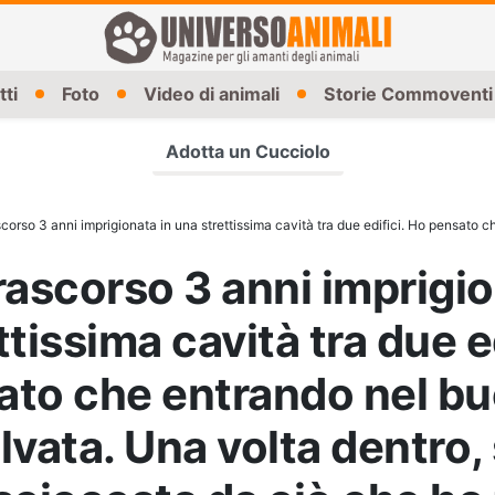
tti
Foto
Video di animali
Storie Commoventi
Adotta un Cucciolo
i imprigionata in una strettissima cavità tra due edifici. Ho pensato che entrando nel buco l’avrei salvata. Una volta dentro, sono rimasta scioccata da ciò che 
rascorso 3 anni imprigio
tissima cavità tra due ed
ato che entrando nel b
salvata. Una volta dentro