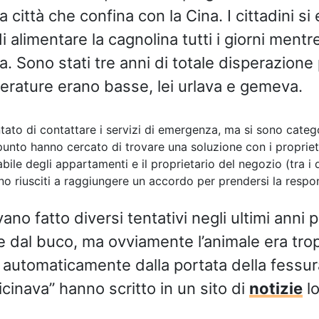
città che confina con la Cina. I cittadini si 
i alimentare la cagnolina tutti i giorni ment
a. Sono stati tre anni di totale disperazione 
rature erano basse, lei urlava e gemeva.
ntato di contattare i servizi di emergenza, ma si sono catego
 punto hanno cercato di trovare una soluzione con i proprieta
abile degli appartamenti e il proprietario del negozio (tra i q
o riusciti a raggiungere un accordo per prendersi la respon
vano fatto diversi tentativi negli ultimi anni 
ane dal buco, ma ovviamente l’animale era tr
a automaticamente dalla portata della fessu
cinava” hanno scritto in un sito di
notizie
lo