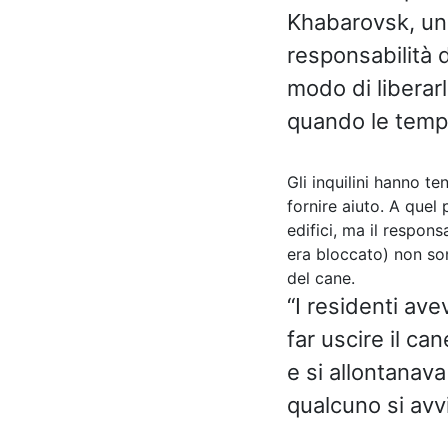
Khabarovsk, una 
responsabilità d
modo di liberarl
quando le tempe
Gli inquilini hanno te
fornire aiuto. A quel
edifici, ma il respons
era bloccato) non son
del cane.
“I residenti ave
far uscire il c
e si allontanav
qualcuno si avvi