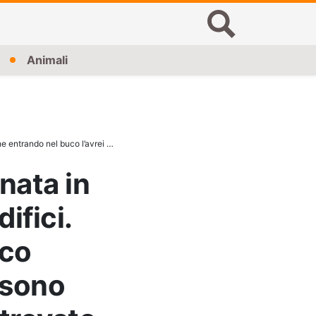
Animali
ho trovato, il panico stava prendendo il sopravvento…”
nata in
ifici.
uco
, sono