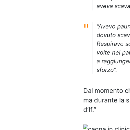
aveva scavat
“Avevo paura
dovuto scava
Respiravo s
volte nel pa
a raggiunger
sforzo”.
Dal momento che 
ma durante la s
d’If.”