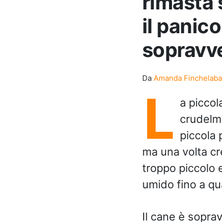
rimasta 
il panic
sopravv
Da
Amanda Finchelaba
L
a piccol
crudelme
piccola 
ma una volta cre
troppo piccolo e
umido fino a qua
Il cane è sopra