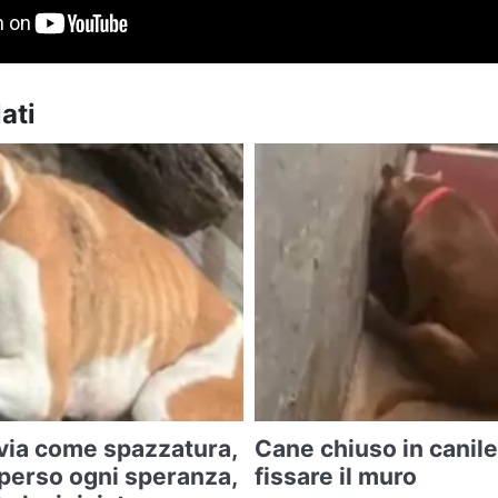
ati
o via come spazzatura,
Cane chiuso in canile
perso ogni speranza,
fissare il muro