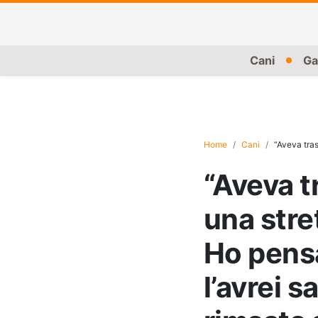
Cani
Ga
Home
Cani
“Aveva trascorso 3 ann
“Aveva t
una stret
Ho pens
l’avrei 