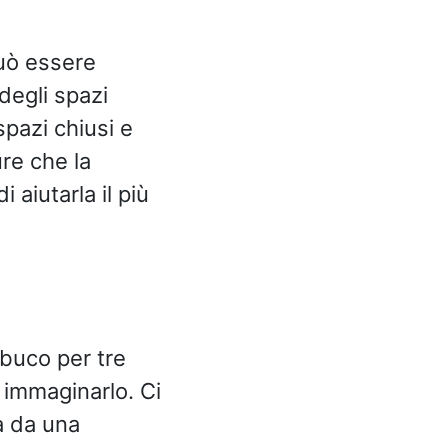
può essere
degli spazi
spazi chiusi e
ure che la
 aiutarla il più
buco per tre
o immaginarlo. Ci
a da una