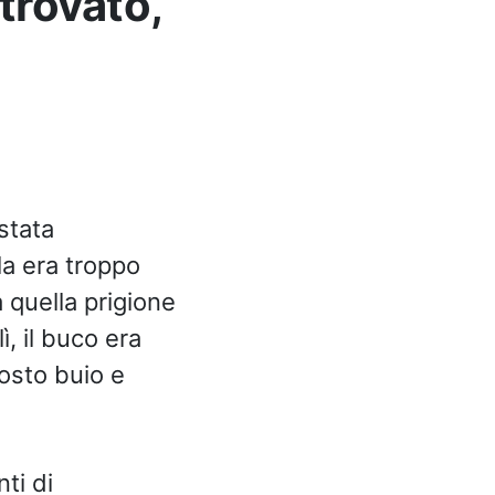
trovato,
stata
la era troppo
a quella prigione
ì, il buco era
posto buio e
ti di