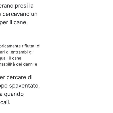
erano presi la
re cercavano un
per il cane,
ricamente rifiutati di
ri di entrambi gli
uali il cane
sabilità dei danni e
per cercare di
oppo spaventato,
ra quando
cali.