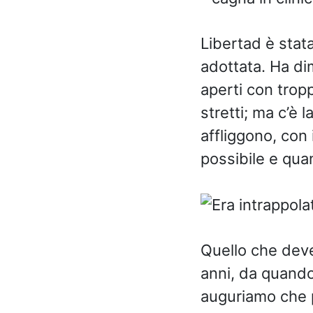
Libertad è stat
adottata. Ha di
aperti con trop
stretti; ma c’è 
affliggono, con i
possibile e qua
Quello che deve
anni, da quando 
auguriamo che p