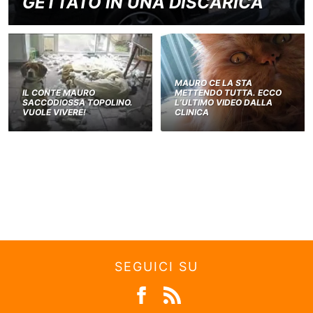
GETTATO IN UNA DISCARICA
MAURO CE LA STA
IL CONTE MAURO
METTENDO TUTTA. ECCO
SACCODIOSSA TOPOLINO.
L’ULTIMO VIDEO DALLA
VUOLE VIVERE!
CLINICA
SEGUICI SU